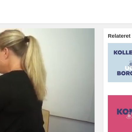
Relateret