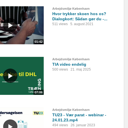
Arbejdsmiljø København
Hvor trykker skoen hos os?
Dialogkort: Sådan gør du -...
511 views
5. august 2021
01:42
Arbejdsmiljø København
TIA video endelig
500 views
21. maj 2025
07:06
Arbejdsmiljø København
TU23 - Vær parat - webinar -
24.01.23.mp4
494 views
26. januar 2023