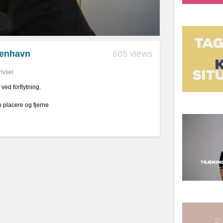
benhavn
685 views
rivsel
ved forflytning.
 placere og fjerne