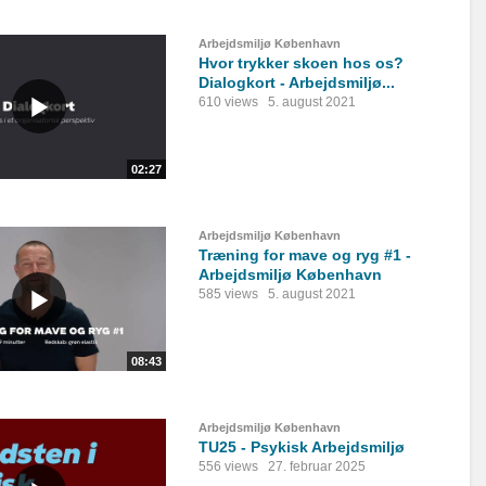
Arbejdsmiljø København
Hvor trykker skoen hos os?
Dialogkort - Arbejdsmiljø...
610 views
5. august 2021
02:27
Arbejdsmiljø København
Træning for mave og ryg #1 -
Arbejdsmiljø København
585 views
5. august 2021
08:43
Arbejdsmiljø København
TU25 - Psykisk Arbejdsmiljø
556 views
27. februar 2025