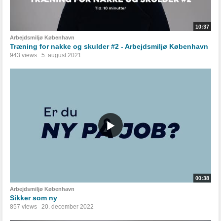
10:37
Arbejdsmiljø København
Træning for nakke og skulder #2 - Arbejdsmiljø København
943 views
5. august 2021
00:38
Arbejdsmiljø København
Sikker som ny
857 views
20. december 2022