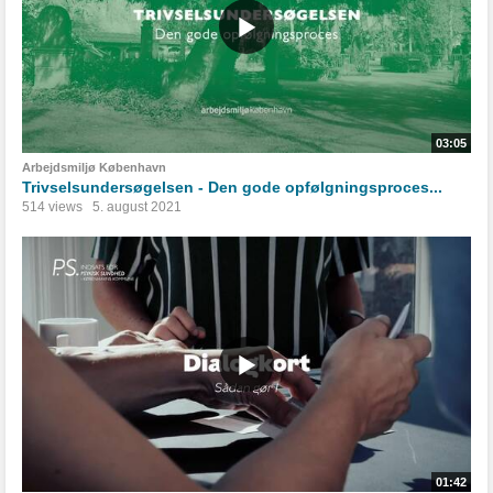
03:05
Arbejdsmiljø København
Trivselsundersøgelsen - Den gode opfølgningsproces...
514 views
5. august 2021
01:42