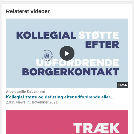
Relateret videoer
06:56
Arbejdsmiljø København
Kollegial støtte og defusing efter udfordrende eller...
2.935 views
5. november 2021