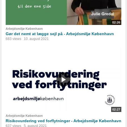
02:26
Arbejdsmiljø København
Gør det nemt at lægge sejl på - Arbejdsmiljø København
683 views
10. august 2021
02:27
Arbejdsmiljø København
Risikovurdering ved forflytninger - Arbejdsmiljø København
637 views
5. august 2021