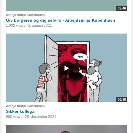
05:46
Arbejdsmiljø København
Giv borgeren og dig selv ro - Arbejdsmiljø København
1.002 views
5. august 2021
00:38
Arbejdsmiljø København
Sikker kollega
960 views
20. december 2022