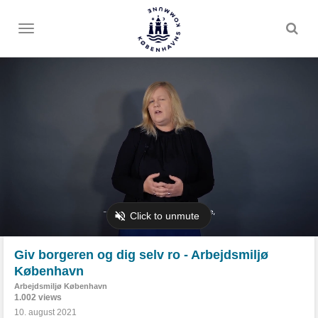
Toggle
menu
Giv borgeren og dig selv ro - Arbejdsmiljø
København
Arbejdsmiljø København
1.002 views
10. august 2021