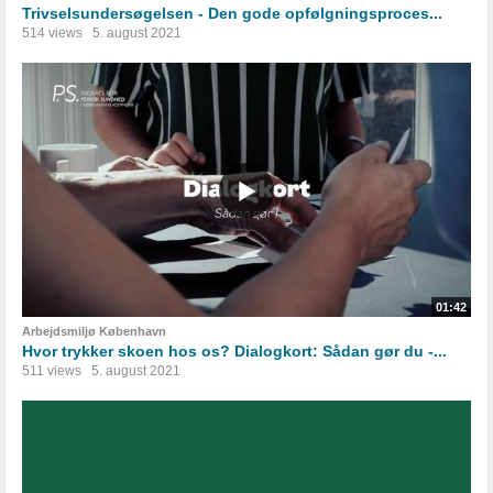
Trivselsundersøgelsen - Den gode opfølgningsproces...
514 views
5. august 2021
01:42
Arbejdsmiljø København
Hvor trykker skoen hos os? Dialogkort: Sådan gør du -...
511 views
5. august 2021