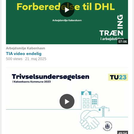
07:06
Arbejdsmiljø København
TIA video endelig
500 views
21. maj 2025
49:54