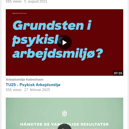
585 views
5. august 2021
07:15
Arbejdsmiljø København
TU25 - Psykisk Arbejdsmiljø
556 views
27. februar 2025