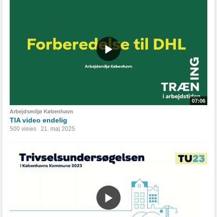
07:06
Arbejdsmiljø København
TIA video endelig
500 views
21. maj 2025