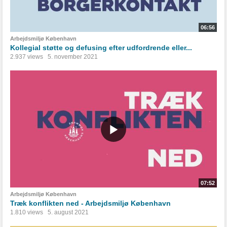
06:56
Arbejdsmiljø København
Kollegial støtte og defusing efter udfordrende eller...
2.937 views
5. november 2021
07:52
Arbejdsmiljø København
Træk konflikten ned - Arbejdsmiljø København
1.810 views
5. august 2021