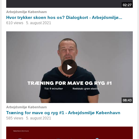
02:27
Arbejdsmiljø København
Hvor trykker skoen hos os? Dialogkort - Arbejdsmiljø...
610 views
5. august 2021
08:43
Arbejdsmiljø København
Træning for mave og ryg #1 - Arbejdsmiljø København
585 views
5. august 2021