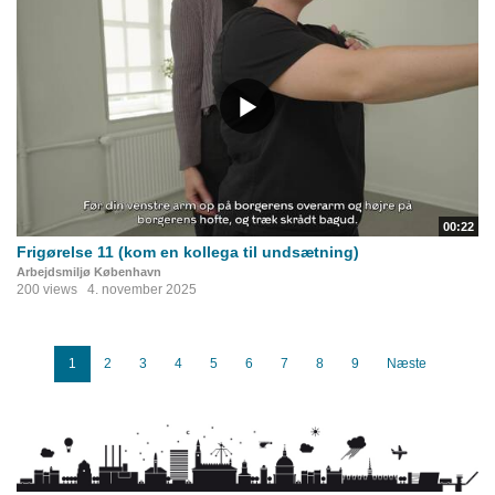
00:22
Frigørelse 11 (kom en kollega til undsætning)
Arbejdsmiljø København
200 views
4. november 2025
1
2
3
4
5
6
7
8
9
Næste