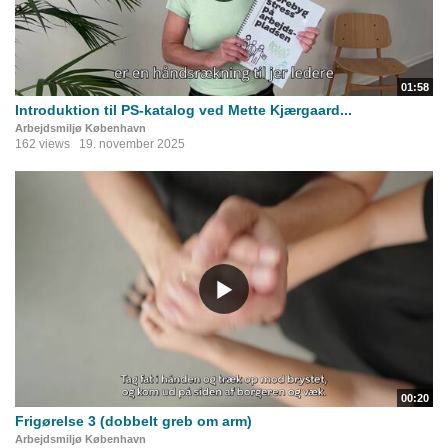
01:58
Introduktion til PS-katalog ved Mette Kjærgaard...
Arbejdsmiljø København
162 views
19. november 2025
00:20
Frigørelse 3 (dobbelt greb om arm)
Arbejdsmiljø København