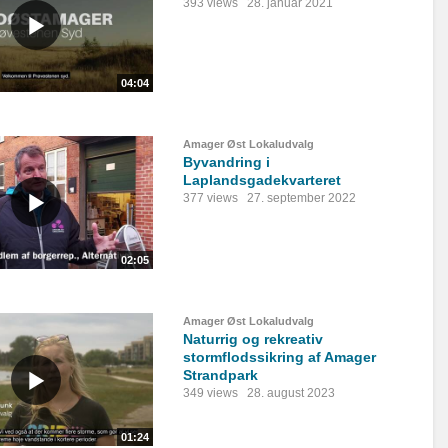
393 views
28. januar 2021
04:04
Amager Øst Lokaludvalg
Byvandring i
Laplandsgadekvarteret
377 views
27. september 2022
02:05
Amager Øst Lokaludvalg
Naturrig og rekreativ
stormflodssikring af Amager
Strandpark
349 views
28. august 2023
01:24