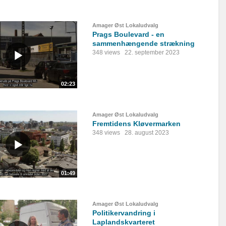
Amager Øst Lokaludvalg
Prags Boulevard - en
sammenhængende strækning
348 views
22. september 2023
02:23
Amager Øst Lokaludvalg
Fremtidens Kløvermarken
348 views
28. august 2023
01:49
Amager Øst Lokaludvalg
Politikervandring i
Laplandskvarteret