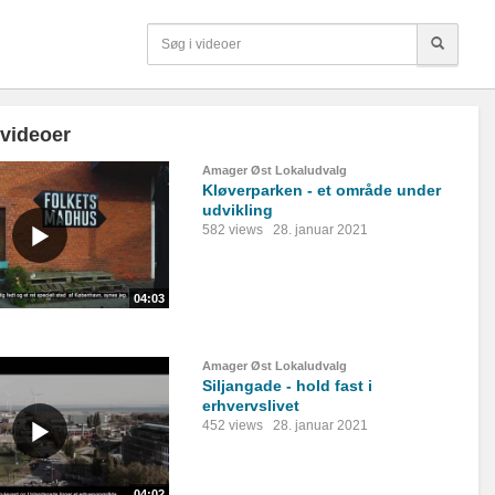
 videoer
Amager Øst Lokaludvalg
Kløverparken - et område under
udvikling
582 views
28. januar 2021
04:03
Amager Øst Lokaludvalg
Siljangade - hold fast i
erhvervslivet
452 views
28. januar 2021
04:02