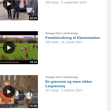
328 views
8. september 2023
02:24
Amager Øst Lokaludvalg
Fremtidssikring af Kløvermarken
328 views
28. januar 2021
04:14
Amager Øst Lokaludvalg
En grønnere og mere sikker
Lergravsvej
327 views
3. oktober 2023
01:35