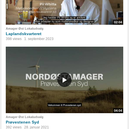
02:04
Amager Øst Lokaludvalg
Laplandskvarteret
398 views
1. september 2023
04:04
Amager Øst Lokaludvalg
Prøvestenen Syd
392 views
28. januar 2021