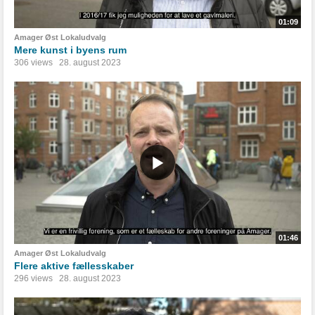
01:09
Amager Øst Lokaludvalg
Mere kunst i byens rum
306 views
28. august 2023
01:46
Amager Øst Lokaludvalg
Flere aktive fællesskaber
296 views
28. august 2023