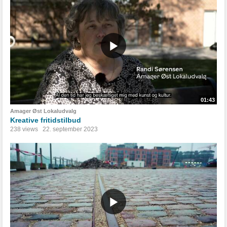
01:43
Amager Øst Lokaludvalg
Kreative fritidstilbud
238 views
22. september 2023