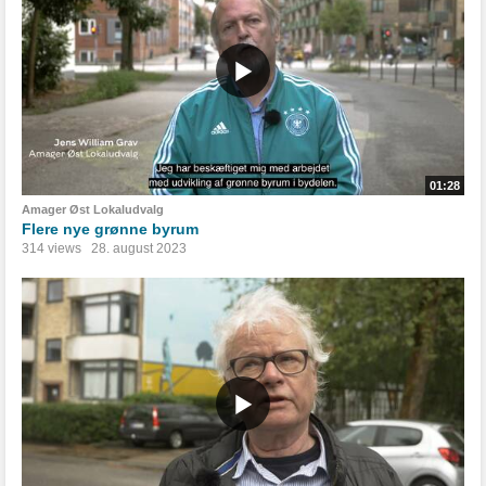
01:28
Amager Øst Lokaludvalg
Flere nye grønne byrum
314 views
28. august 2023