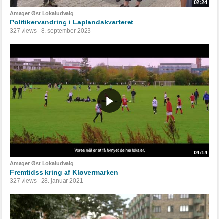
02:24
Amager Øst Lokaludvalg
Politikervandring i Laplandskvarteret
327 views
8. september 2023
04:14
Amager Øst Lokaludvalg
Fremtidssikring af Kløvermarken
327 views
28. januar 2021