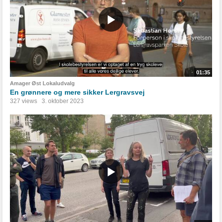
01:35
Amager Øst Lokaludvalg
En grønnere og mere sikker Lergravsvej
327 views
3. oktober 2023