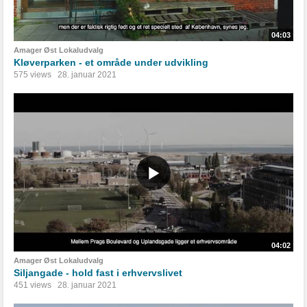
04:03
Amager Øst Lokaludvalg
Kløverparken - et område under udvikling
575 views
28. januar 2021
04:02
Amager Øst Lokaludvalg
Siljangade - hold fast i erhvervslivet
451 views
28. januar 2021