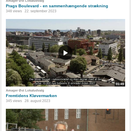
Amager Øst Lokaludvalg
Prags Boulevard - en sammenhængende strækning
348 views
22. september 2023
01:49
Amager Øst Lokaludvalg
Fremtidens Kløvermarken
345 views
28. august 2023