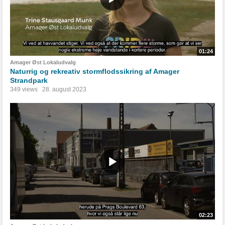
01:24
Amager Øst Lokaludvalg
Naturrig og rekreativ stormflodssikring af Amager
Strandpark
349 views
28. august 2023
02:23