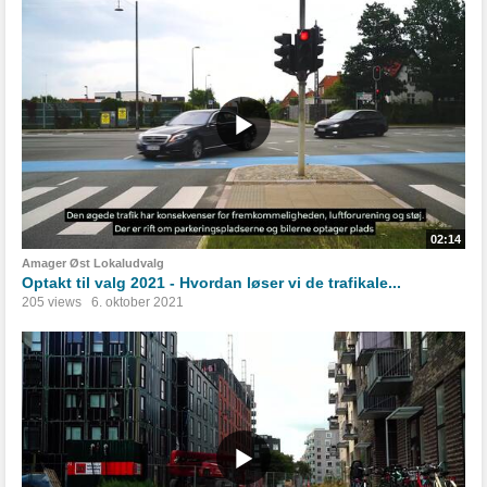
02:14
Amager Øst Lokaludvalg
Optakt til valg 2021 - Hvordan løser vi de trafikale...
205 views
6. oktober 2021