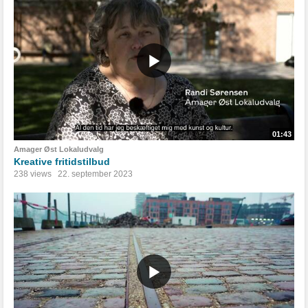
01:43
Amager Øst Lokaludvalg
Kreative fritidstilbud
238 views
22. september 2023