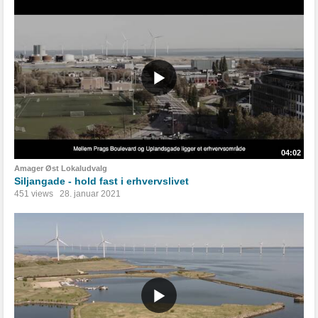
04:02
Amager Øst Lokaludvalg
Siljangade - hold fast i erhvervslivet
451 views
28. januar 2021