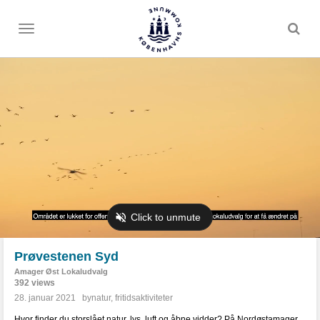
Toggle
menu
Prøvestenen Syd
Amager Øst Lokaludvalg
392 views
28. januar 2021
bynatur
,
fritidsaktiviteter
Hvor finder du storslået natur, lys, luft og åbne vidder? På Nordøstamager,