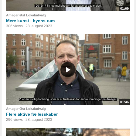
01:09
Amager Øst Lokaludvalg
Mere kunst i byens rum
306 views
28. august 2023
01:46
Amager Øst Lokaludvalg
Flere aktive fællesskaber
296 views
28. august 2023