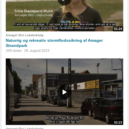
01:24
Amager Øst Lokaludvalg
Naturrig og rekreativ stormflodssikring af Amager
Strandpark
349 views
28. august 2023
02:23
Amager Øst Lokaludvalg