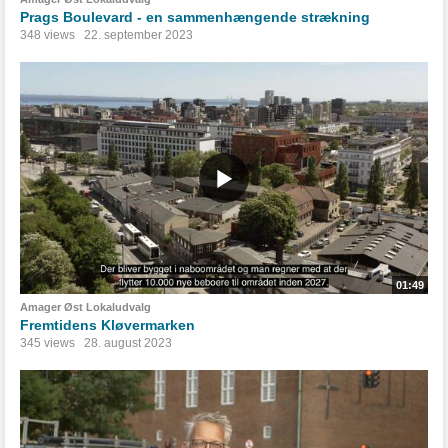
Prags Boulevard - en sammenhængende strækning
348 views
22. september 2023
01:49
Amager Øst Lokaludvalg
Fremtidens Kløvermarken
345 views
28. august 2023