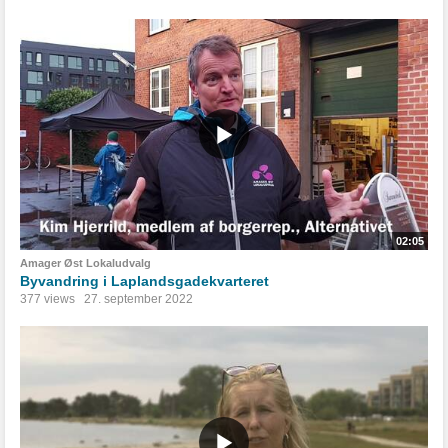
02:05
Amager Øst Lokaludvalg
Byvandring i Laplandsgadekvarteret
377 views
27. september 2022