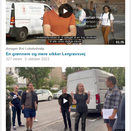
01:35
Amager Øst Lokaludvalg
En grønnere og mere sikker Lergravsvej
327 views
3. oktober 2023