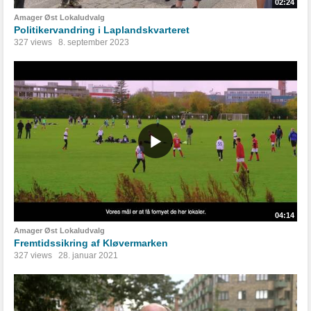
02:24
Amager Øst Lokaludvalg
Politikervandring i Laplandskvarteret
327 views
8. september 2023
04:14
Amager Øst Lokaludvalg
Fremtidssikring af Kløvermarken
327 views
28. januar 2021