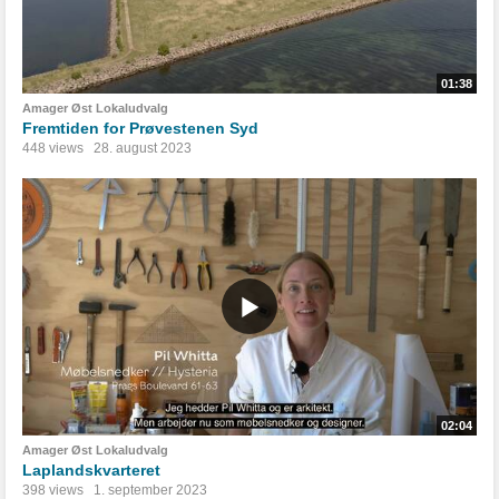
01:38
Amager Øst Lokaludvalg
Fremtiden for Prøvestenen Syd
448 views
28. august 2023
02:04
Amager Øst Lokaludvalg
Laplandskvarteret
398 views
1. september 2023