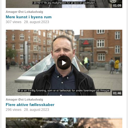
01:09
Amager Øst Lokaludvalg
Mere kunst i byens rum
307 views
28. august 2023
01:46
Amager Øst Lokaludvalg
Flere aktive fællesskaber
296 views
28. august 2023