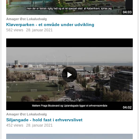
04:03
Amager Øst Lokaludvalg
Kløverparken - et område under udvikling
582 views
28. januar 2021
04:02
Amager Øst Lokaludvalg
Siljangade - hold fast i erhvervslivet
452 views
28. januar 2021