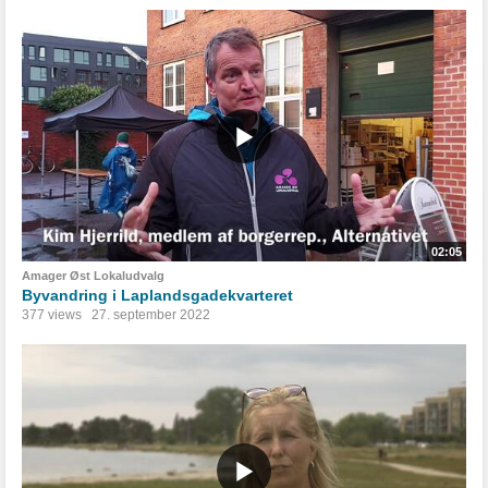
02:05
Amager Øst Lokaludvalg
Byvandring i Laplandsgadekvarteret
377 views
27. september 2022