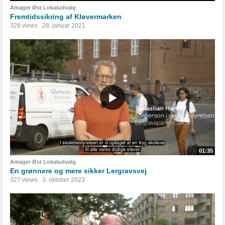
Amager Øst Lokaludvalg
Fremtidssikring af Kløvermarken
328 views
28. januar 2021
01:35
Amager Øst Lokaludvalg
En grønnere og mere sikker Lergravsvej
327 views
3. oktober 2023