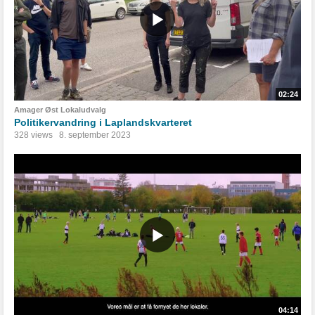
02:24
Amager Øst Lokaludvalg
Politikervandring i Laplandskvarteret
328 views
8. september 2023
04:14