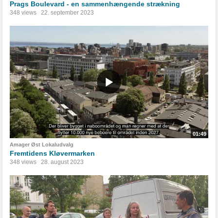
Prags Boulevard - en sammenhængende strækning
348 views
22. september 2023
01:49
Amager Øst Lokaludvalg
Fremtidens Kløvermarken
348 views
28. august 2023