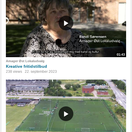
01:43
Amager Øst Lokaludvalg
Kreative fritidstilbud
238 views
22. september 2023