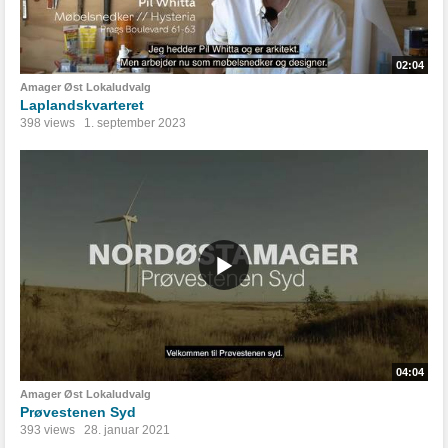
02:04
Amager Øst Lokaludvalg
Laplandskvarteret
398 views
1. september 2023
04:04
Amager Øst Lokaludvalg
Prøvestenen Syd
393 views
28. januar 2021