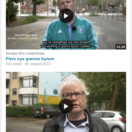
01:28
Amager Øst Lokaludvalg
Flere nye grønne byrum
314 views
28. august 2023