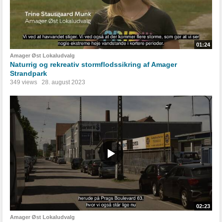
01:24
Amager Øst Lokaludvalg
Naturrig og rekreativ stormflodssikring af Amager
Strandpark
349 views
28. august 2023
02:23
Amager Øst Lokaludvalg