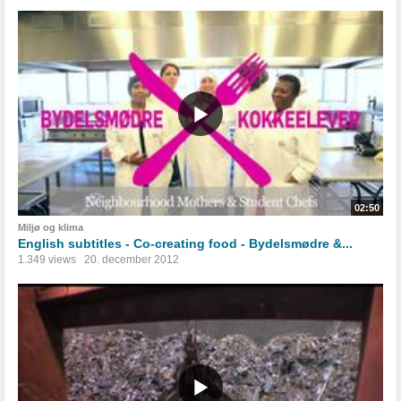
02:50
Miljø og klima
English subtitles - Co-creating food - Bydelsmødre &...
1.349 views
20. december 2012