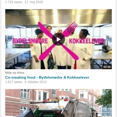
1.731 views
12. maj 2020
02:50
Miljø og klima
Co-creating food - Bydelsmødre & Kokkeelever
1.617 views
9. oktober 2012