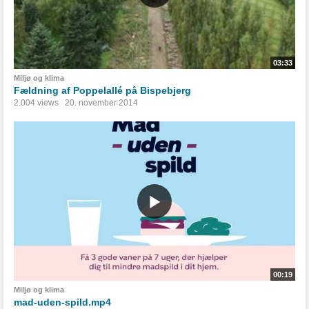
03:33
Miljø og klima
Fældning af Poppelallé på Bispebjerg
2.004 views
20. november 2014
00:19
Miljø og klima
mad-uden-spild.mp4