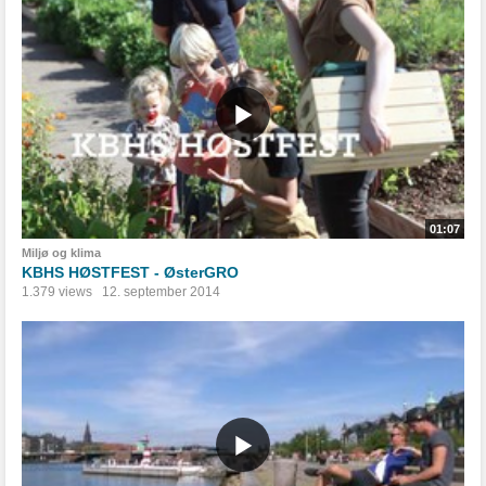
01:07
Miljø og klima
KBHS HØSTFEST - ØsterGRO
1.379 views
12. september 2014