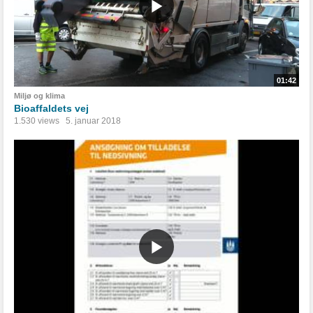
01:42
Miljø og klima
Bioaffaldets vej
1.530 views
5. januar 2018