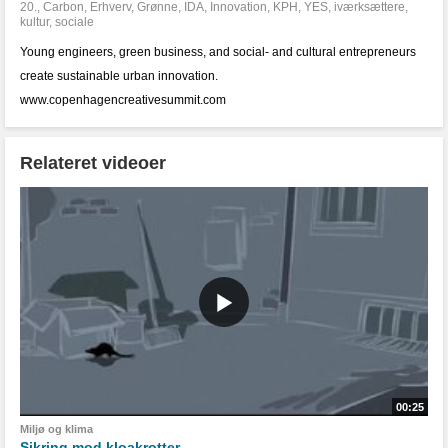
20.
,
Carbon
,
Erhverv
,
Grønne
,
IDA
,
Innovation
,
KPH
,
YES
,
iværksættere
,
kultur
,
sociale
Young engineers, green business, and social- and cultural entrepreneurs
create sustainable urban innovation.
www.copenhagencreativesummit.com
Relateret videoer
00:25
Miljø og klima
Sikring mod kloakrotter