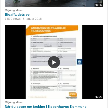
01:42
Miljø og klima
Bioaffaldets vej
1.530 views
5. januar 2018
02:26
Miljø og klima
Når du søger om faskine i Københavns Kommune