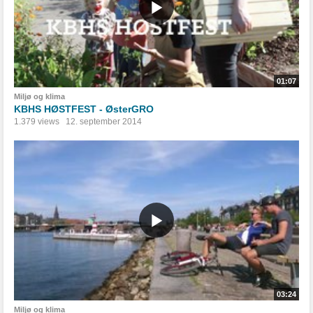
01:07
Miljø og klima
KBHS HØSTFEST - ØsterGRO
1.379 views
12. september 2014
03:24
Miljø og klima