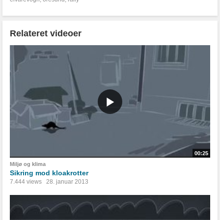
Relateret videoer
00:25
Miljø og klima
Sikring mod kloakrotter
7.444 views
28. januar 2013