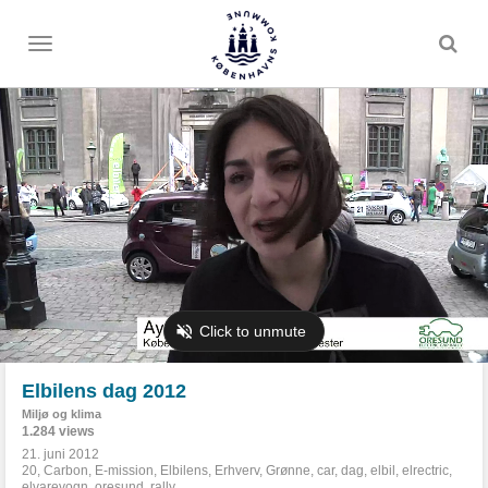
Toggle
menu
Elbilens dag 2012
Miljø og klima
1.284 views
21. juni 2012
20
,
Carbon
,
E-mission
,
Elbilens
,
Erhverv
,
Grønne
,
car
,
dag
,
elbil
,
elrectric
,
elvarevogn
,
oresund
,
rally