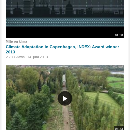
01:50
Miljø og klima
Climate Adaptation in Copenhagen, INDEX: Award winner
2013
2.783 views
14. juni 2013
03:33