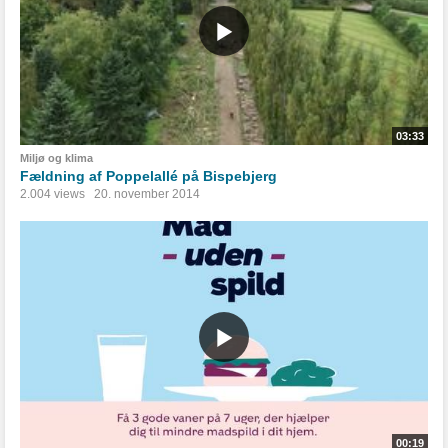
03:33
Miljø og klima
Fældning af Poppelallé på Bispebjerg
2.004 views
20. november 2014
00:19