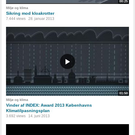
00:25
Miljø og klima
Sikring mod kloakrotter
7.444 views
28. januar 2013
01:50
Miljø og klima
Vinder af INDEX: Award 2013 Københavns
Klimatilpasningsplan
3.692 views
14. juni 2013