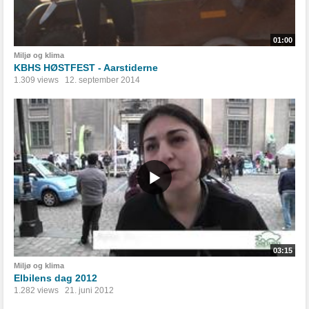
01:00
Miljø og klima
KBHS HØSTFEST - Aarstiderne
1.309 views
12. september 2014
03:15
Miljø og klima
Elbilens dag 2012
1.282 views
21. juni 2012