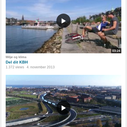
03:24
Miljø og klima
Del dit KBH
1.372 views
4. november 2013