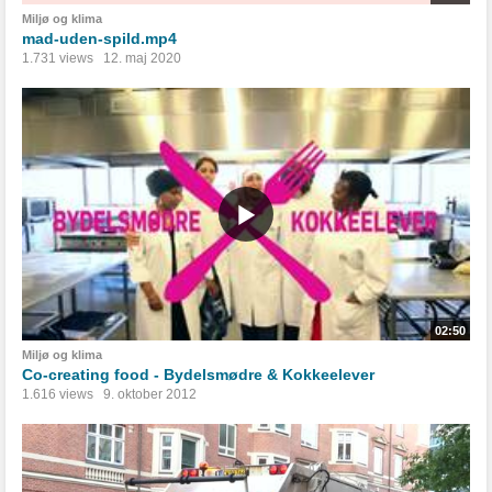
Miljø og klima
mad-uden-spild.mp4
1.731 views
12. maj 2020
02:50
Miljø og klima
Co-creating food - Bydelsmødre & Kokkeelever
1.616 views
9. oktober 2012