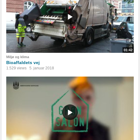
01:42
Miljø og klima
Bioaffaldets vej
1.529 views
5. januar 2018