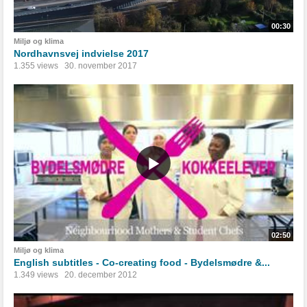
00:30
Miljø og klima
Nordhavnsvej indvielse 2017
1.355 views
30. november 2017
02:50
Miljø og klima
English subtitles - Co-creating food - Bydelsmødre &...
1.349 views
20. december 2012