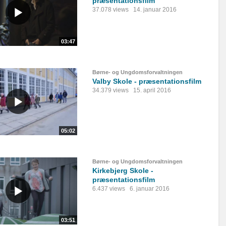
præsentationsfilm
37.078 views
14. januar 2016
03:47
Børne- og Ungdomsforvaltningen
Valby Skole - præsentationsfilm
34.379 views
15. april 2016
05:02
Børne- og Ungdomsforvaltningen
Kirkebjerg Skole -
præsentationsfilm
6.437 views
6. januar 2016
03:51