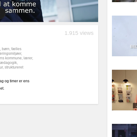
1.915 views
,
børn
,
fælles
æringsmiljøer
,
vns kommune
,
lærer
,
ædagogik
,
ur
,
struktureret
ag og timer er ens
et.