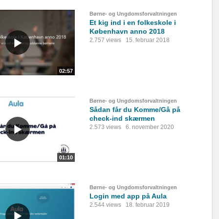
Børne- og Ungdomsforvaltningen
Et kig ind i en folkeskole i
København anno 2018
2.757 views
15. februar 2018
02:57
Børne- og Ungdomsforvaltningen
Sådan får du Komme/Gå på
check-ind skærmen
2.573 views
6. november 2020
01:10
Børne- og Ungdomsforvaltningen
Login med app på Aula
2.544 views
18. februar 2019