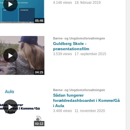
4.146 views
18. februar 2019
05:46
Børne- og Ungdomsforvaltningen
Guldberg Skole -
præsentationsfilm
3.539 views
17. september 2015
04:25
Børne- og Ungdomsforvaltningen
Sådan fungerer
forældredashboardet i Komme/Gå
i Aula
3.406 views
11. november 2020
02:12