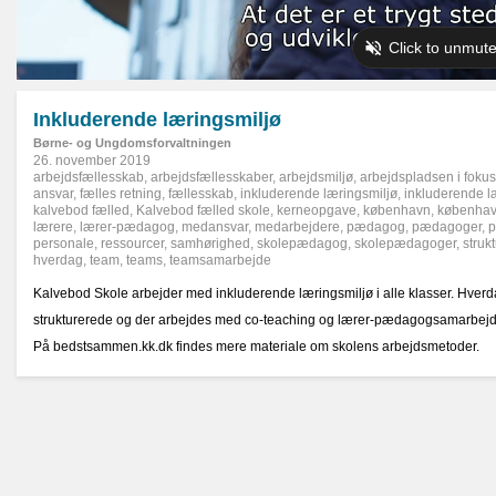
Inkluderende læringsmiljø
Børne- og Ungdomsforvaltningen
26. november 2019
arbejdsfællesskab
,
arbejdsfællesskaber
,
arbejdsmiljø
,
arbejdspladsen i fokus
ansvar
,
fælles retning
,
fællesskab
,
inkluderende læringsmiljø
,
inkluderende l
kalvebod fælled
,
Kalvebod fælled skole
,
kerneopgave
,
københavn
,
københa
lærere
,
lærer-pædagog
,
medansvar
,
medarbejdere
,
pædagog
,
pædagoger
,
p
personale
,
ressourcer
,
samhørighed
,
skolepædagog
,
skolepædagoger
,
strukt
hverdag
,
team
,
teams
,
teamsamarbejde
Kalvebod Skole arbejder med inkluderende læringsmiljø i alle klasser. Hverd
strukturerede og der arbejdes med co-teaching og lærer-pædagogsamarbejd
På bedstsammen.kk.dk findes mere materiale om skolens arbejdsmetoder.