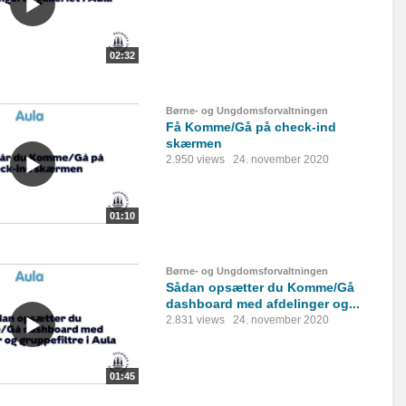
02:32
Børne- og Ungdomsforvaltningen
Få Komme/Gå på check-ind
skærmen
2.950 views
24. november 2020
01:10
Børne- og Ungdomsforvaltningen
Sådan opsætter du Komme/Gå
dashboard med afdelinger og...
2.831 views
24. november 2020
01:45