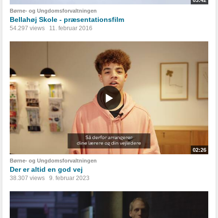
03:42
Børne- og Ungdomsforvaltningen
Bellahøj Skole - præsentationsfilm
54.297 views
11. februar 2016
02:26
Børne- og Ungdomsforvaltningen
Der er altid en god vej
38.307 views
9. februar 2023