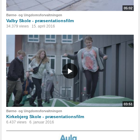
05:02
Børne- og Ungdomsforvaltningen
Valby Skole - præsentationsfilm
34.379 views
15. april 2016
03:51
Børne- og Ungdomsforvaltningen
Kirkebjerg Skole - præsentationsfilm
6.437 views
6. januar 2016