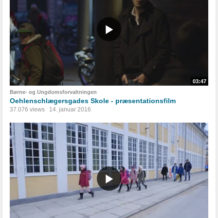
03:47
Børne- og Ungdomsforvaltningen
Oehlenschlægersgades Skole - præsentationsfilm
37.076 views
14. januar 2016