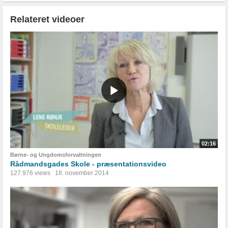
Relateret videoer
02:16
Børne- og Ungdomsforvaltningen
Rådmandsgades Skole - præsentationsvideo
127.976 views
18. november 2014