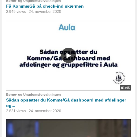
Børne- og Ungdomsforvaltningen
Få Komme/Gå på check-ind skærmen
2.949 views
24. november 2020
01:45
Børne- og Ungdomsforvaltningen
Sådan opsætter du Komme/Gå dashboard med afdelinger
og...
2.831 views
24. november 2020