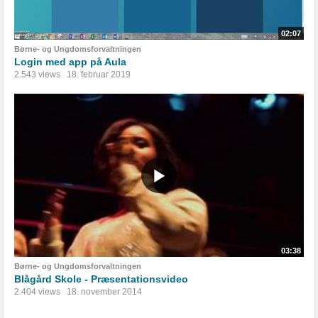
02:07
Børne- og Ungdomsforvaltningen
Login med app på Aula
2.543 views
18. februar 2019
03:38
Børne- og Ungdomsforvaltningen
Blågård Skole - Præsentationsvideo
2.404 views
18. november 2014