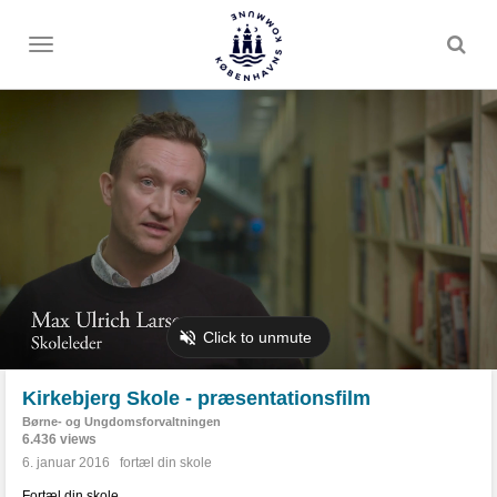
Toggle
menu
Kirkebjerg Skole - præsentationsfilm
Børne- og Ungdomsforvaltningen
6.436 views
6. januar 2016
fortæl din skole
Fortæl din skole