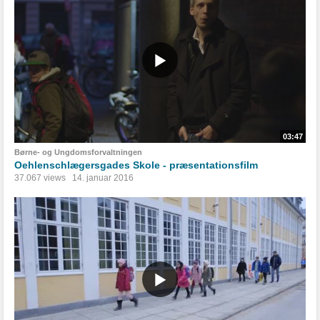
03:47
Børne- og Ungdomsforvaltningen
Oehlenschlægersgades Skole - præsentationsfilm
37.067 views
14. januar 2016