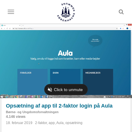
Toggle
menu
Opsætning af app til 2-faktor login på Aula
Børne- og Ungdomsforvaltningen
4.146 views
18. februar 2019
2-faktor
,
app
,
Aula
,
opsætning