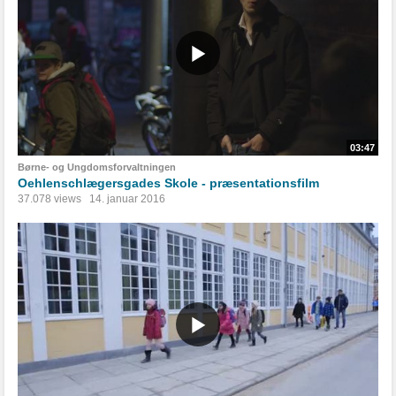
03:47
Børne- og Ungdomsforvaltningen
Oehlenschlægersgades Skole - præsentationsfilm
37.078 views
14. januar 2016