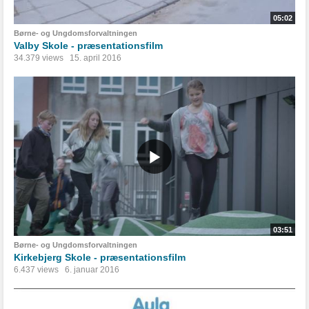
05:02
Børne- og Ungdomsforvaltningen
Valby Skole - præsentationsfilm
34.379 views
15. april 2016
03:51
Børne- og Ungdomsforvaltningen
Kirkebjerg Skole - præsentationsfilm
6.437 views
6. januar 2016