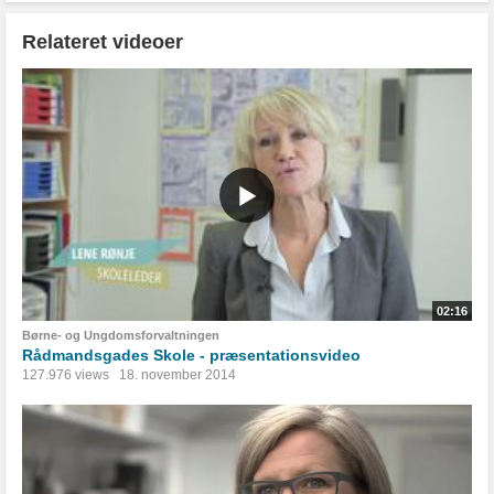
Relateret videoer
02:16
Børne- og Ungdomsforvaltningen
Rådmandsgades Skole - præsentationsvideo
127.976 views
18. november 2014