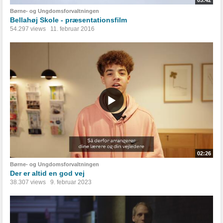
03:42
Børne- og Ungdomsforvaltningen
Bellahøj Skole - præsentationsfilm
54.297 views
11. februar 2016
02:26
Børne- og Ungdomsforvaltningen
Der er altid en god vej
38.307 views
9. februar 2023