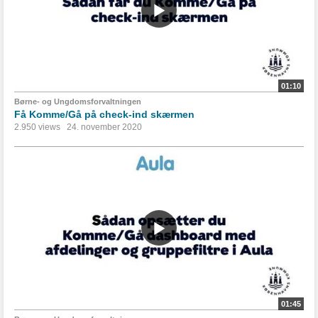
01:10
Børne- og Ungdomsforvaltningen
Få Komme/Gå på check-ind skærmen
2.950 views
24. november 2020
01:45