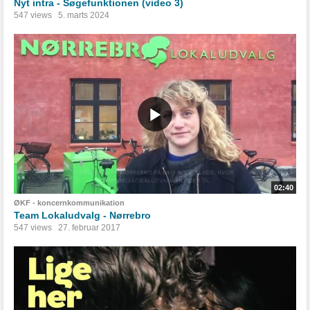
Nyt intra - Søgefunktionen (video 3)
547 views
5. marts 2024
02:40
ØKF - koncernkommunikation
Team Lokaludvalg - Nørrebro
547 views
27. februar 2017