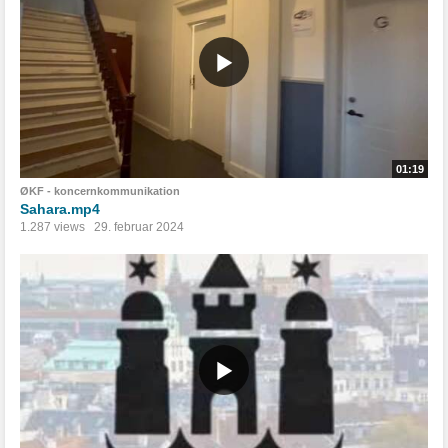
01:19
ØKF - koncernkommunikation
Sahara.mp4
1.287 views
29. februar 2024