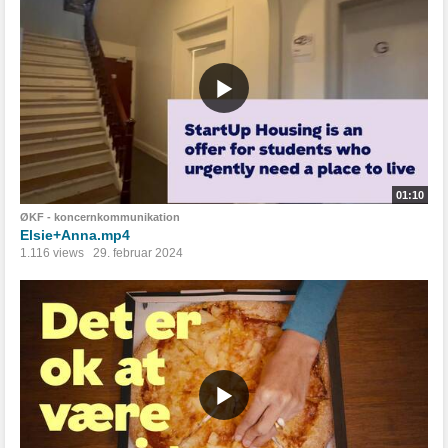
01:10
ØKF - koncernkommunikation
Elsie+Anna.mp4
1.116 views
29. februar 2024