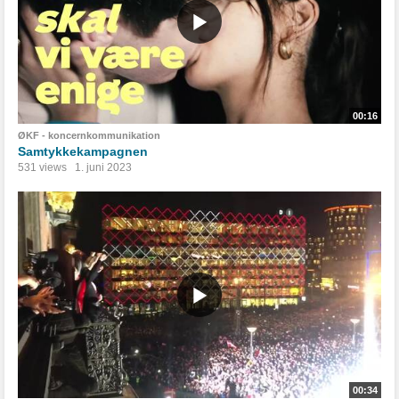
00:16
ØKF - koncernkommunikation
Samtykkekampagnen
531 views
1. juni 2023
00:34