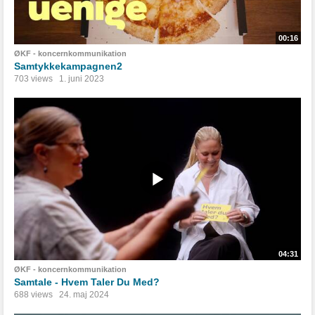
00:16
ØKF - koncernkommunikation
Samtykkekampagnen2
703 views
1. juni 2023
04:31
ØKF - koncernkommunikation
Samtale - Hvem Taler Du Med?
688 views
24. maj 2024