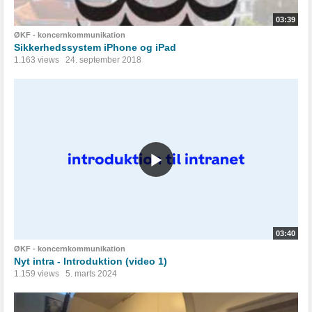
03:39
ØKF - koncernkommunikation
Sikkerhedssystem iPhone og iPad
1.163 views
24. september 2018
03:40
ØKF - koncernkommunikation
Nyt intra - Introduktion (video 1)
1.159 views
5. marts 2024