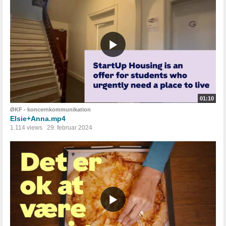
01:10
ØKF - koncernkommunikation
Elsie+Anna.mp4
1.114 views
29. februar 2024