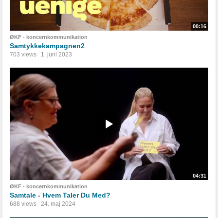
00:16
ØKF - koncernkommunikation
Samtykkekampagnen2
703 views
1. juni 2023
04:31
ØKF - koncernkommunikation
Samtale - Hvem Taler Du Med?
688 views
24. maj 2024