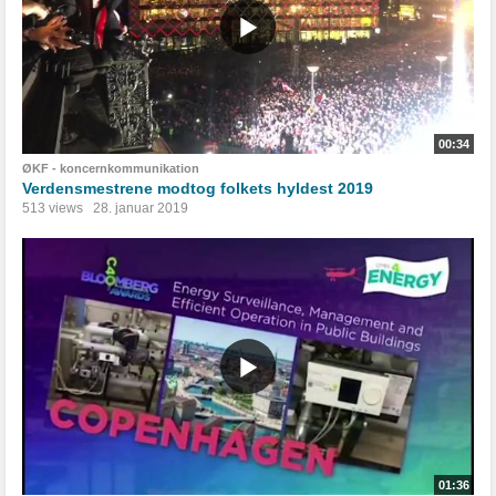
00:34
ØKF - koncernkommunikation
Verdensmestrene modtog folkets hyldest 2019
513 views
28. januar 2019
01:36