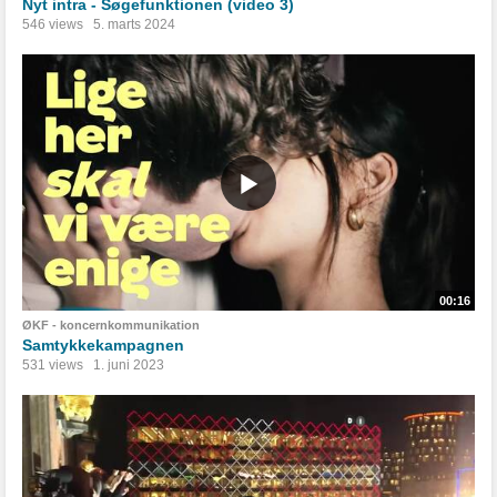
Nyt intra - Søgefunktionen (video 3)
546 views
5. marts 2024
00:16
ØKF - koncernkommunikation
Samtykkekampagnen
531 views
1. juni 2023