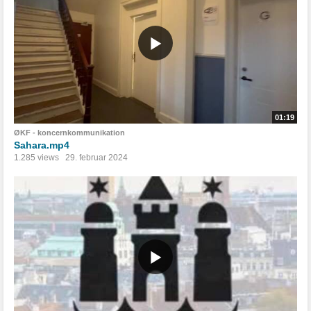
01:19
ØKF - koncernkommunikation
Sahara.mp4
1.285 views
29. februar 2024