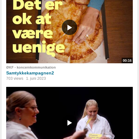
00:16
ØKF - koncernkommunikation
Samtykkekampagnen2
703 views
1. juni 2023