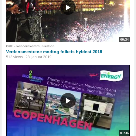
00:34
ØKF - koncernkommunikation
Verdensmestrene modtog folkets hyldest 2019
513 views
28. januar 2019
01:36