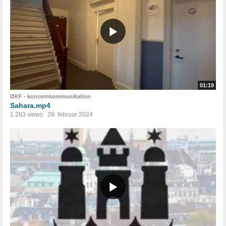
01:19
ØKF - koncernkommunikation
Sahara.mp4
1.283 views
29. februar 2024