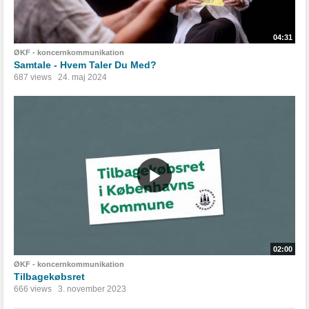
04:31
ØKF - koncernkommunikation
Samtale - Hvem Taler Du Med?
687 views
24. maj 2024
02:00
ØKF - koncernkommunikation
Tilbagekøbsret
666 views
3. november 2023