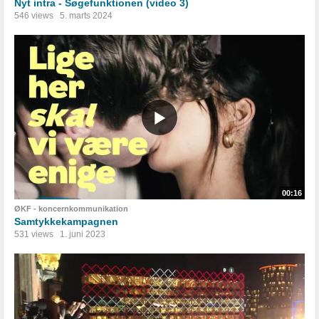
Nyt intra - Søgefunktionen (video 3)
546 views
5. marts 2024
00:16
ØKF - koncernkommunikation
Samtykkekampagnen
531 views
1. juni 2023