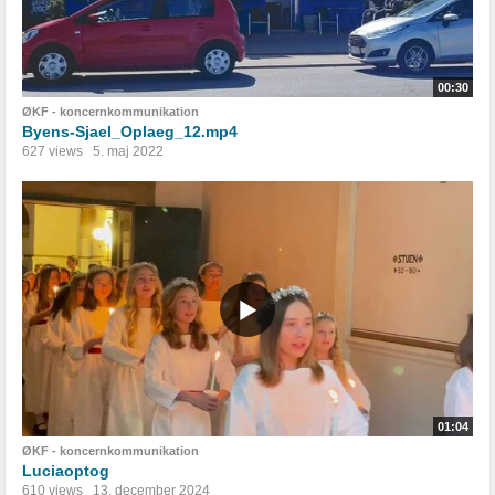
00:30
ØKF - koncernkommunikation
Byens-Sjael_Oplaeg_12.mp4
627 views
5. maj 2022
01:04
ØKF - koncernkommunikation
Luciaoptog
610 views
13. december 2024