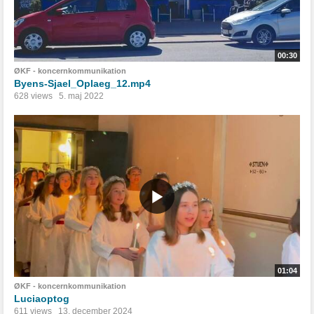
00:30
ØKF - koncernkommunikation
Byens-Sjael_Oplaeg_12.mp4
628 views
5. maj 2022
01:04
ØKF - koncernkommunikation
Luciaoptog
611 views
13. december 2024