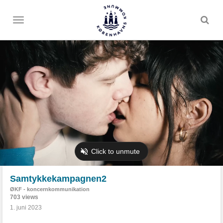
Toggle
menu
Samtykkekampagnen2
ØKF - koncernkommunikation
703 views
1. juni 2023