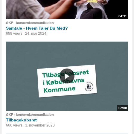
04:31
ØKF - koncernkommunikation
Samtale - Hvem Taler Du Med?
688 views
24. maj 2024
02:00
ØKF - koncernkommunikation
Tilbagekøbsret
666 views
3. november 2023