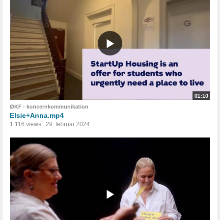
01:10
ØKF - koncernkommunikation
Elsie+Anna.mp4
1.116 views
29. februar 2024