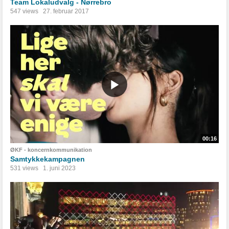
Team Lokaludvalg - Nørrebro
547 views
27. februar 2017
00:16
ØKF - koncernkommunikation
Samtykkekampagnen
531 views
1. juni 2023