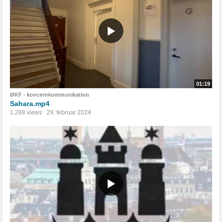
01:19
ØKF - koncernkommunikation
Sahara.mp4
1.288 views
29. februar 2024