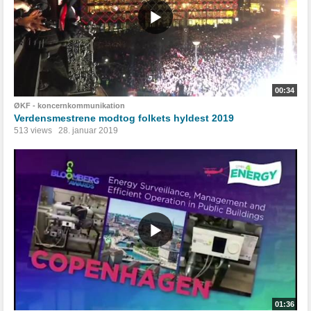
00:34
ØKF - koncernkommunikation
Verdensmestrene modtog folkets hyldest 2019
513 views
28. januar 2019
01:36