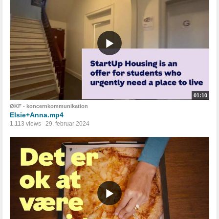
01:10
ØKF - koncernkommunikation
Elsie+Anna.mp4
1.113 views
29. februar 2024