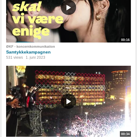
00:16
ØKF - koncernkommunikation
Samtykkekampagnen
531 views
1. juni 2023
00:34