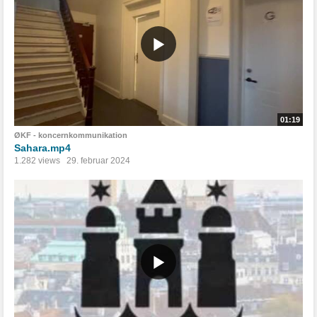
01:19
ØKF - koncernkommunikation
Sahara.mp4
1.282 views
29. februar 2024