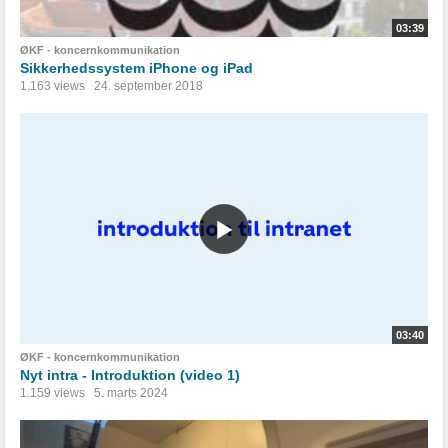
03:39
ØKF - koncernkommunikation
Sikkerhedssystem iPhone og iPad
1.163 views
24. september 2018
03:40
ØKF - koncernkommunikation
Nyt intra - Introduktion (video 1)
1.159 views
5. marts 2024