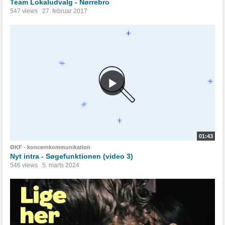
Team Lokaludvalg - Nørrebro
547 views
27. februar 2017
01:43
ØKF - koncernkommunikation
Nyt intra - Søgefunktionen (video 3)
546 views
5. marts 2024