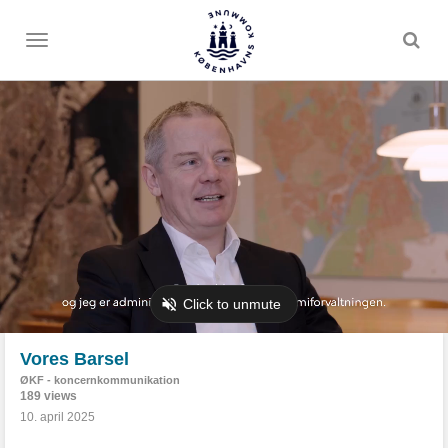
Toggle
menu
Vores Barsel
ØKF - koncernkommunikation
189 views
10. april 2025