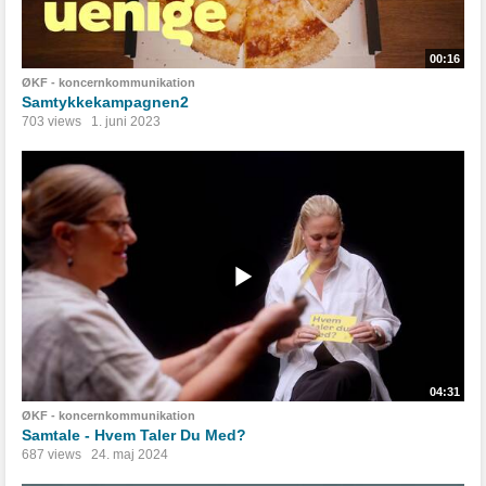
00:16
ØKF - koncernkommunikation
Samtykkekampagnen2
703 views
1. juni 2023
04:31
ØKF - koncernkommunikation
Samtale - Hvem Taler Du Med?
687 views
24. maj 2024