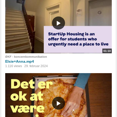
01:10
ØKF - koncernkommunikation
Elsie+Anna.mp4
1.116 views
29. februar 2024