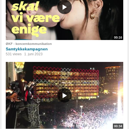
00:16
ØKF - koncernkommunikation
Samtykkekampagnen
531 views
1. juni 2023
00:34