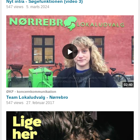
Nyt intra - Søgefunktionen (video 3)
547 views
5. marts 2024
02:40
ØKF - koncernkommunikation
Team Lokaludvalg - Nørrebro
547 views
27. februar 2017