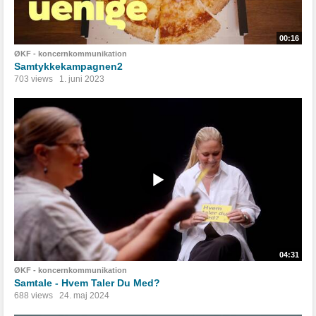
00:16
ØKF - koncernkommunikation
Samtykkekampagnen2
703 views
1. juni 2023
04:31
ØKF - koncernkommunikation
Samtale - Hvem Taler Du Med?
688 views
24. maj 2024