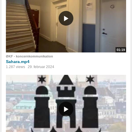
01:19
ØKF - koncernkommunikation
Sahara.mp4
1.287 views
29. februar 2024