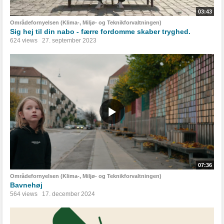
03:43
Områdefornyelsen (Klima-, Miljø- og Teknikforvaltningen)
Sig hej til din nabo - færre fordomme skaber tryghed.
624 views
27. september 2023
07:36
Områdefornyelsen (Klima-, Miljø- og Teknikforvaltningen)
Bavnehøj
564 views
17. december 2024