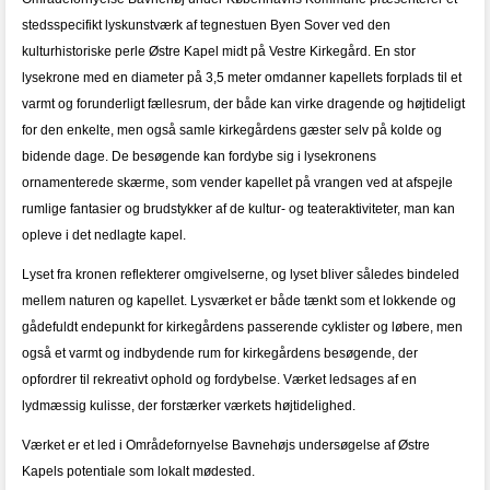
stedsspecifikt lyskunstværk af tegnestuen Byen Sover ved den
kulturhistoriske perle Østre Kapel midt på Vestre Kirkegård. En stor
lysekrone med en diameter på 3,5 meter omdanner kapellets forplads til et
varmt og forunderligt fællesrum, der både kan virke dragende og højtideligt
for den enkelte, men også samle kirkegårdens gæster selv på kolde og
bidende dage. De besøgende kan fordybe sig i lysekronens
ornamenterede skærme, som vender kapellet på vrangen ved at afspejle
rumlige fantasier og brudstykker af de kultur- og teateraktiviteter, man kan
opleve i det nedlagte kapel.
Lyset fra kronen reflekterer omgivelserne, og lyset bliver således bindeled
mellem naturen og kapellet. Lysværket er både tænkt som et lokkende og
gådefuldt endepunkt for kirkegårdens passerende cyklister og løbere, men
også et varmt og indbydende rum for kirkegårdens besøgende, der
opfordrer til rekreativt ophold og fordybelse. Værket ledsages af en
lydmæssig kulisse, der forstærker værkets højtidelighed.
Værket er et led i Områdefornyelse Bavnehøjs undersøgelse af Østre
Kapels potentiale som lokalt mødested.