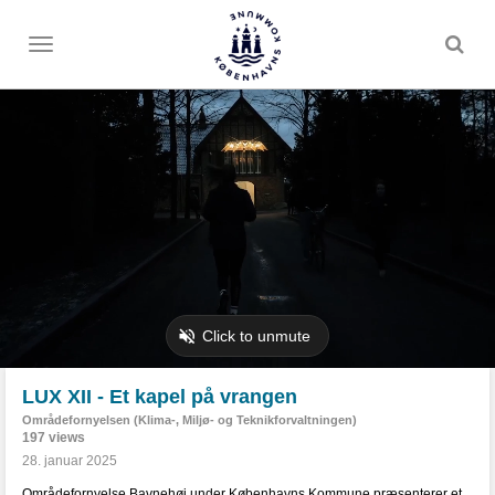
Toggle
menu
LUX XII - Et kapel på vrangen
Områdefornyelsen (Klima-, Miljø- og Teknikforvaltningen)
197 views
28. januar 2025
Områdefornyelse Bavnehøj under Københavns Kommune præsenterer et