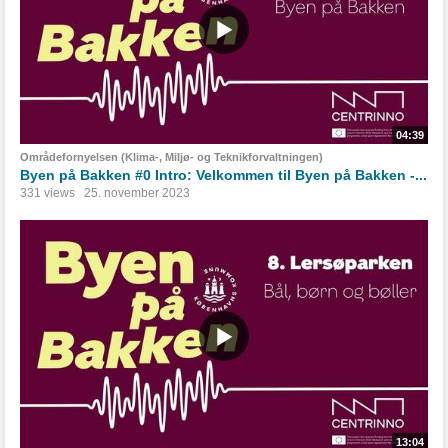
04:39
Områdefornyelsen (Klima-, Miljø- og Teknikforvaltningen)
Byen på Bakken #0 Intro: Velkommen til Byen på Bakken -...
331 views
25. november 2023
13:04