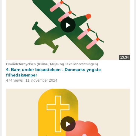
13:34
Områdefornyelsen (Klima-, Miljø- og Teknikforvaltningen)
4. Barn under besættelsen - Danmarks yngste
frihedskæmper
474 views
11. november 2024