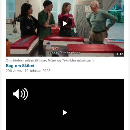
11:12
Områdefornyelsen (Klima-, Miljø- og Teknikforvaltningen)
Bag om Skibet
296 views
19. februar 2025