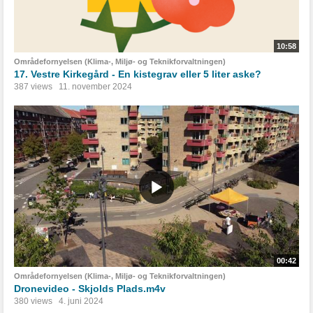
10:58
Områdefornyelsen (Klima-, Miljø- og Teknikforvaltningen)
17. Vestre Kirkegård - En kistegrav eller 5 liter aske?
387 views
11. november 2024
00:42
Områdefornyelsen (Klima-, Miljø- og Teknikforvaltningen)
Dronevideo - Skjolds Plads.m4v
380 views
4. juni 2024