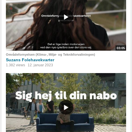
03:05
Områdefornyelsen (Klima-, Miljø- og Teknikforvaltningen)
Suzans Folehavekvarter
1.382 views
12. januar 2023