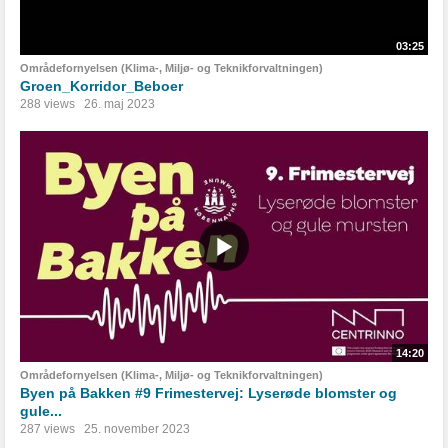
03:25
Områdefornyelsen (Klima-, Miljø- og Teknikforvaltningen)
Groen_Korridor_Beboer
288 views
26. maj 2023
14:20
Områdefornyelsen (Klima-, Miljø- og Teknikforvaltningen)
Byen på Bakken #9 Frimestervej: Lyserøde blomster og
gule...
287 views
25. november 2023