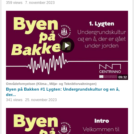
359 views
7. november 2023
09:32
Områdefornyelsen (Klima-, Miljø- og Teknikforvaltningen)
Byen på Bakken #1 Lygten: Undergrundskultur og en å,
der...
341 views
25. november 2023