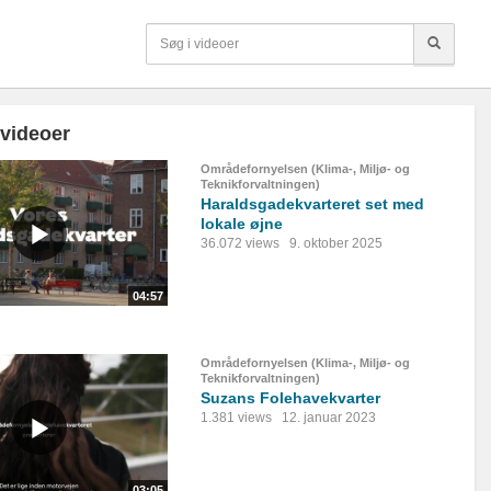
 videoer
Områdefornyelsen (Klima-, Miljø- og
Teknikforvaltningen)
Haraldsgadekvarteret set med
lokale øjne
36.072 views
9. oktober 2025
04:57
Områdefornyelsen (Klima-, Miljø- og
Teknikforvaltningen)
Suzans Folehavekvarter
1.381 views
12. januar 2023
03:05