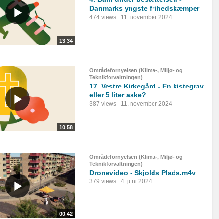
Danmarks yngste frihedskæmper
474 views
11. november 2024
13:34
Områdefornyelsen (Klima-, Miljø- og
Teknikforvaltningen)
17. Vestre Kirkegård - En kistegrav
eller 5 liter aske?
387 views
11. november 2024
10:58
Områdefornyelsen (Klima-, Miljø- og
Teknikforvaltningen)
Dronevideo - Skjolds Plads.m4v
379 views
4. juni 2024
00:42