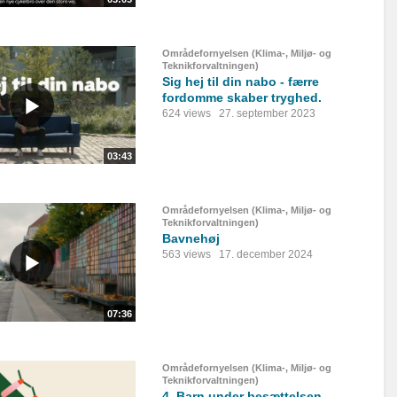
Områdefornyelsen (Klima-, Miljø- og
Teknikforvaltningen)
Sig hej til din nabo - færre
fordomme skaber tryghed.
624 views
27. september 2023
03:43
Områdefornyelsen (Klima-, Miljø- og
Teknikforvaltningen)
Bavnehøj
563 views
17. december 2024
07:36
Områdefornyelsen (Klima-, Miljø- og
Teknikforvaltningen)
4. Barn under besættelsen -