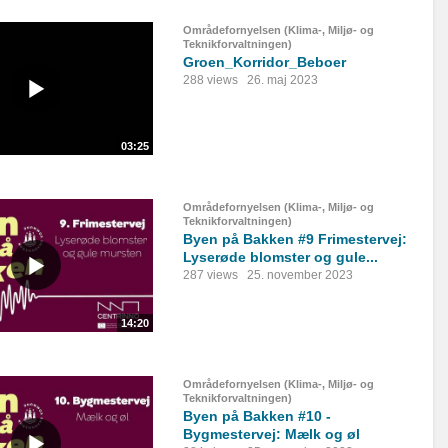
Områdefornyelsen (Klima-, Miljø- og
Teknikforvaltningen)
Groen_Korridor_Beboer
288 views
26. maj 2023
03:25
Områdefornyelsen (Klima-, Miljø- og
Teknikforvaltningen)
Byen på Bakken #9 Frimestervej:
Lyserøde blomster og gule...
287 views
25. november 2023
14:20
Områdefornyelsen (Klima-, Miljø- og
Teknikforvaltningen)
Byen på Bakken #10 -
Bygmestervej: Mælk og øl