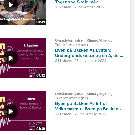
Tagensbo Skole.m4v
359 views
7. november 2023
00:49
Områdefornyelsen (Klima-, Miljø- og
Teknikforvaltningen)
Byen på Bakken #1 Lygten:
Undergrundskultur og en å, der...
341 views
25. november 2023
09:32
Områdefornyelsen (Klima-, Miljø- og
Teknikforvaltningen)
Byen på Bakken #0 Intro:
Velkommen til Byen på Bakken -...
331 views
25. november 2023
04:39