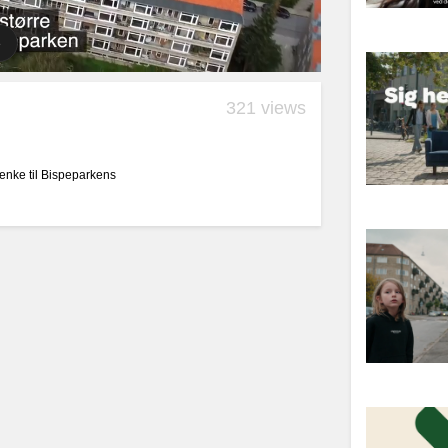
321 views
bænke til Bispeparkens