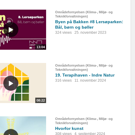
Områdefornyelsen (Klima-, Miljø- og
Teknikforvaltningen)
Byen på Bakken #8 Lersøparken:
Bål, børn og bøller
324 views
25. november 2023
13:04
Områdefornyelsen (Klima-, Miljø- og
Teknikforvaltningen)
19. Terapihaven - Indre Natur
316 views
11. november 2024
08:22
Områdefornyelsen (Klima-, Miljø- og
Teknikforvaltningen)
Hvorfor kunst
308 views
4. september 2024