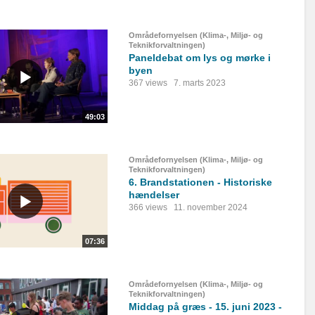
Områdefornyelsen (Klima-, Miljø- og
Teknikforvaltningen)
Paneldebat om lys og mørke i
byen
367 views
7. marts 2023
49:03
Områdefornyelsen (Klima-, Miljø- og
Teknikforvaltningen)
6. Brandstationen - Historiske
hændelser
366 views
11. november 2024
07:36
Områdefornyelsen (Klima-, Miljø- og
Teknikforvaltningen)
Middag på græs - 15. juni 2023 -