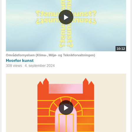
10:12
Områdefornyelsen (Klima-, Miljø- og Teknikforvaltningen)
Hvorfor kunst
308 views
4. september 2024