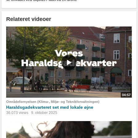
Relateret videoer
04:57
Områdefornyelsen (Klima-, Miljø- og Teknikforvaltningen)
Haraldsgadekvarteret set med lokale øjne
36.073 views
9. oktober 2025