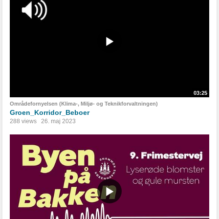
03:25
Områdefornyelsen (Klima-, Miljø- og Teknikforvaltningen)
Groen_Korridor_Beboer
288 views
26. maj 2023