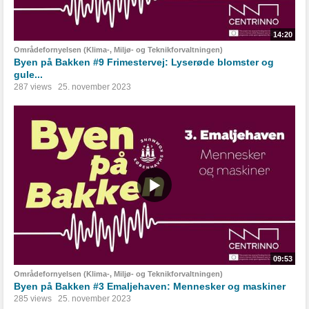
14:20
Områdefornyelsen (Klima-, Miljø- og Teknikforvaltningen)
Byen på Bakken #9 Frimestervej: Lyserøde blomster og
gule...
287 views
25. november 2023
09:53
Områdefornyelsen (Klima-, Miljø- og Teknikforvaltningen)
Byen på Bakken #3 Emaljehaven: Mennesker og maskiner
285 views
25. november 2023