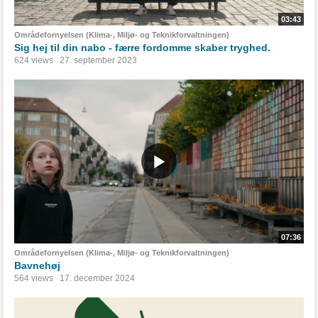
03:43
Områdefornyelsen (Klima-, Miljø- og Teknikforvaltningen)
Sig hej til din nabo - færre fordomme skaber tryghed.
624 views
27. september 2023
07:36
Områdefornyelsen (Klima-, Miljø- og Teknikforvaltningen)
Bavnehøj
564 views
17. december 2024