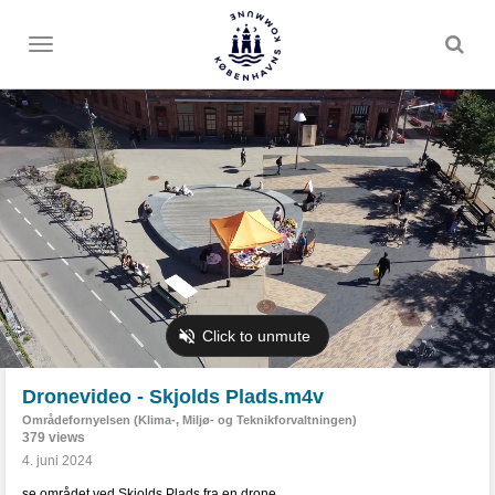
Toggle
menu
Dronevideo - Skjolds Plads.m4v
Områdefornyelsen (Klima-, Miljø- og Teknikforvaltningen)
379 views
4. juni 2024
se området ved Skjolds Plads fra en drone