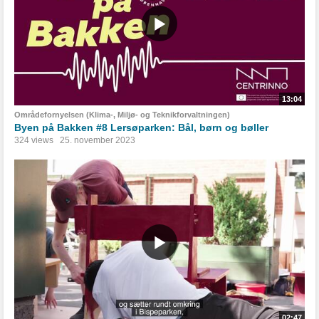
13:04
Områdefornyelsen (Klima-, Miljø- og Teknikforvaltningen)
Byen på Bakken #8 Lersøparken: Bål, børn og bøller
324 views
25. november 2023
02:47