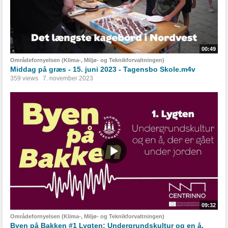
00:49
Områdefornyelsen (Klima-, Miljø- og Teknikforvaltningen)
Middag på græs - 15. juni 2023 - Tagensbo Skole.m4v
359 views
7. november 2023
09:32
Områdefornyelsen (Klima-, Miljø- og Teknikforvaltningen)
Byen på Bakken #1 Lygten: Undergrundskultur og en å,