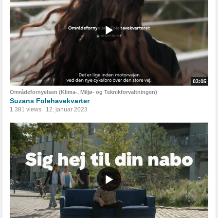
03:05
Områdefornyelsen (Klima-, Miljø- og Teknikforvaltningen)
Suzans Folehavekvarter
1.381 views
12. januar 2023