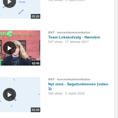
581 views
5. marts 2024
01:20
ØKF - koncernkommunikation
Team Lokaludvalg - Nørrebro
547 views
27. februar 2017
02:40
ØKF - koncernkommunikation
Nyt intra - Søgefunktionen (video
3)
546 views
5. marts 2024
01:43