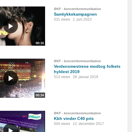
ØKF - koncernkommunikation
Samtykkekampagnen
531 views
1. juni 2023
00:16
ØKF - koncernkommunikation
Verdensmestrene modtog folkets
hyldest 2019
513 views
28. januar 2019
00:34
ØKF - koncernkommunikation
Kbh vinder C40 pris
504 views
12. december 2017