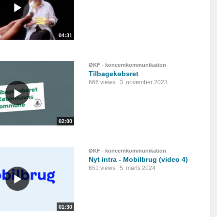
04:31
ØKF - koncernkommunikation
Tilbagekøbsret
666 views
3. november 2023
02:00
ØKF - koncernkommunikation
Nyt intra - Mobilbrug (video 4)
651 views
5. marts 2024
01:30