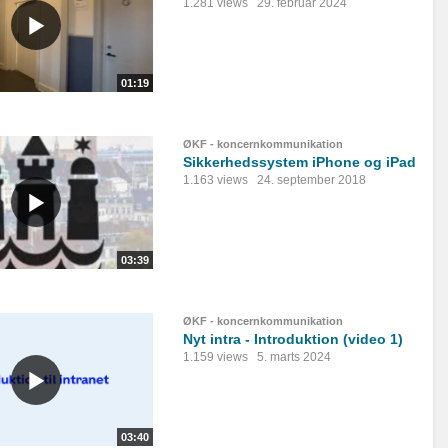
1.281 views
29. februar 2024
01:19
ØKF - koncernkommunikation
Sikkerhedssystem iPhone og iPad
1.163 views
24. september 2018
03:39
ØKF - koncernkommunikation
Nyt intra - Introduktion (video 1)
1.159 views
5. marts 2024
03:40