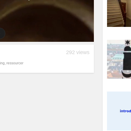
292 views
ing
,
ressourcer