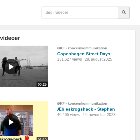
 videoer
ØKF - koncernkommunikation
Copenhagen Street Days
131.627 views
28. august 2025
00:25
ØKF - koncernkommunikation
Æbleskrogshack - Stephan
40.465 views
24. november 2023
01:10