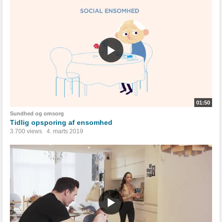
01:50
Sundhed og omsorg
Tidlig opsporing af ensomhed
3.700 views
4. marts 2019