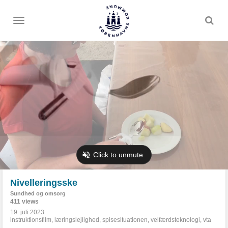
Toggle
menu
Nivelleringsske
Sundhed og omsorg
411 views
19. juli 2023
instruktionsfilm
,
læringslejlighed
,
spisesituationen
,
velfærdsteknologi
,
vta