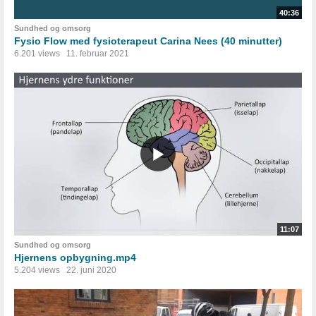
40:36
Sundhed og omsorg
Fysio Flow med fysioterapeut Carina Nees (40 minutter)
6.201 views
11. februar 2021
11:07
Sundhed og omsorg
Hjernens opbygning.mp4
5.204 views
22. juni 2020