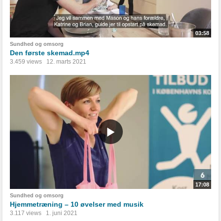
03:58
Sundhed og omsorg
Den første skemad.mp4
3.459 views
12. marts 2021
17:08
Sundhed og omsorg
Hjemmetræning – 10 øvelser med musik
3.117 views
1. juni 2021