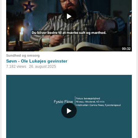
00:32
Sundhed og omsorg
Søvn - Ole Lukøjes gevinster
7.182 views
26. august 2025