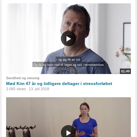
01:49
Sundhed og omsorg
Mød Kim 47 år og tidligere deltager i stressforløbet
3.085 views
13. juli 2018