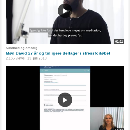
01:11
Sundhed og omsorg
Mød David 27 år og tidligere deltager i stressforløbet
2.165 views
13. juli 2018