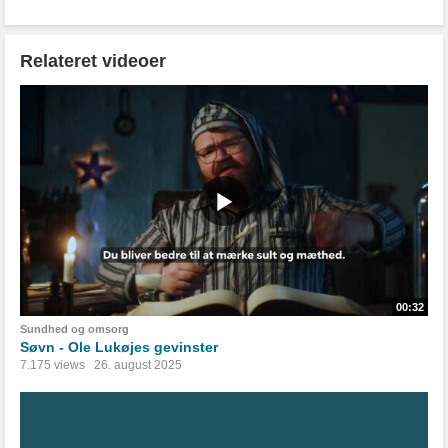
Relateret videoer
00:32
Sundhed og omsorg
Søvn - Ole Lukøjes gevinster
7.175 views
26. august 2025