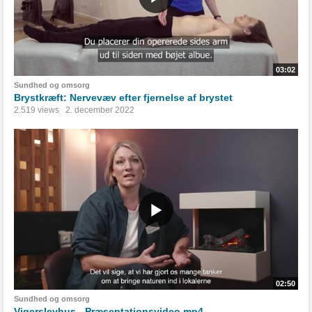
03:02
Sundhed og omsorg
Brystkræft: Nervevæv efter fjernelse af brystet
2.519 views
2. december 2022
02:50
Sundhed og omsorg
Vigerslevhus - Præsentationsvideo.mp4