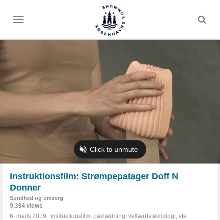
Toggle
menu
Instruktionsfilm: Strømpepatager Doff N
Donner
Sundhed og omsorg
9.394 views
6. marts 2019
instruktionsfilm
,
påklædning
,
velfærdsteknologi
,
vta