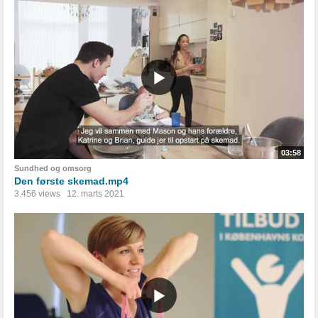
03:58
Sundhed og omsorg
Den første skemad.mp4
3.456 views
12. marts 2021