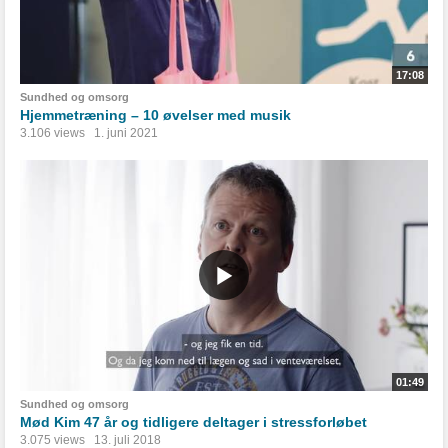
17:08
Sundhed og omsorg
Hjemmetræning – 10 øvelser med musik
3.106 views
1. juni 2021
01:49
Sundhed og omsorg
Mød Kim 47 år og tidligere deltager i stressforløbet
3.075 views
13. juli 2018