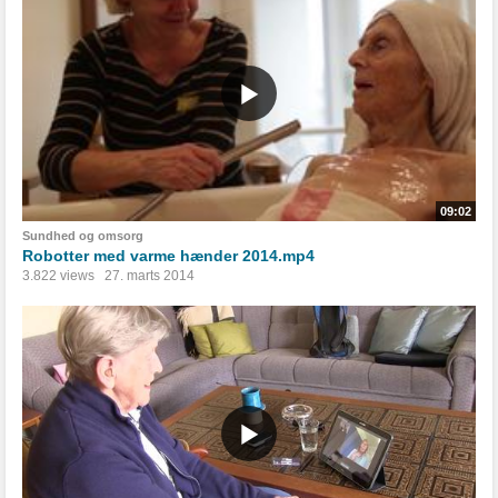
09:02
Sundhed og omsorg
Robotter med varme hænder 2014.mp4
3.822 views
27. marts 2014