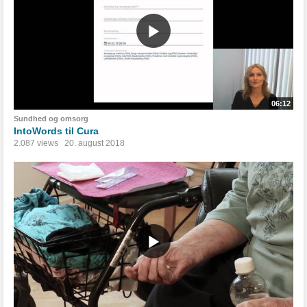
06:12
Sundhed og omsorg
IntoWords til Cura
2.087 views
20. august 2018