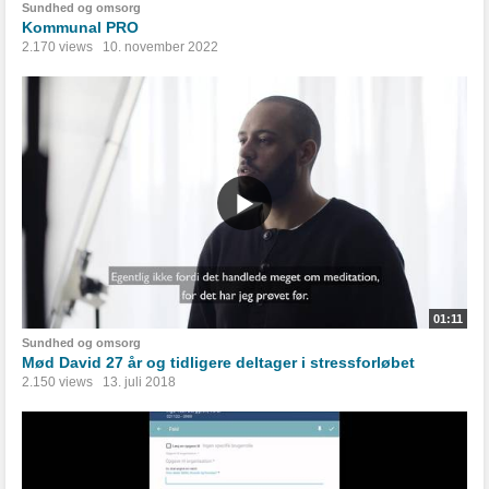
Sundhed og omsorg
Kommunal PRO
2.170 views
10. november 2022
01:11
Sundhed og omsorg
Mød David 27 år og tidligere deltager i stressforløbet
2.150 views
13. juli 2018