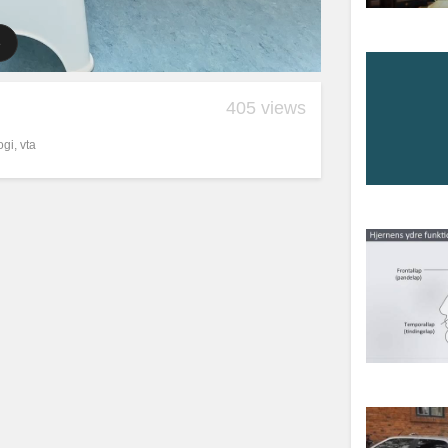
405 views
ogi
,
vta