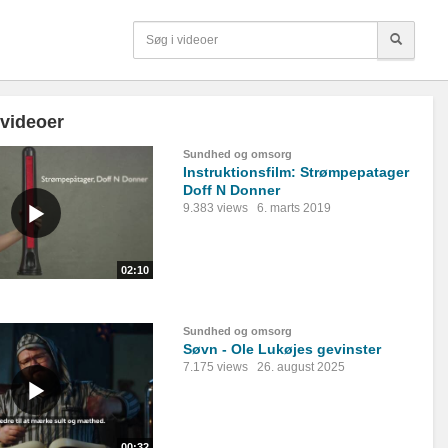
 videoer
Sundhed og omsorg
Instruktionsfilm: Strømpepatager
Doff N Donner
9.383 views
6. marts 2019
02:10
Sundhed og omsorg
Søvn - Ole Lukøjes gevinster
7.175 views
26. august 2025
00:32