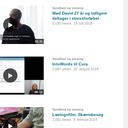
Sundhed og omsorg
Mød David 27 år og tidligere
deltager i stressforløbet
2.150 views
13. juli 2018
01:11
Sundhed og omsorg
IntoWords til Cura
2.087 views
20. august 2018
06:12
Sundhed og omsorg
Læringsfilm: Skærmbesøg
2.081 views
4. februar 2019