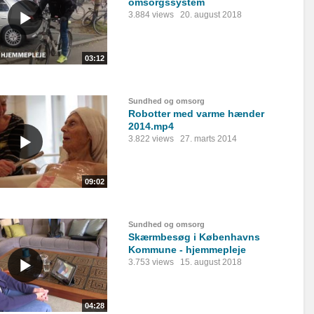
omsorgssystem
3.884 views
20. august 2018
03:12
Sundhed og omsorg
Robotter med varme hænder
2014.mp4
3.822 views
27. marts 2014
09:02
Sundhed og omsorg
Skærmbesøg i Københavns
Kommune - hjemmepleje
3.753 views
15. august 2018
04:28