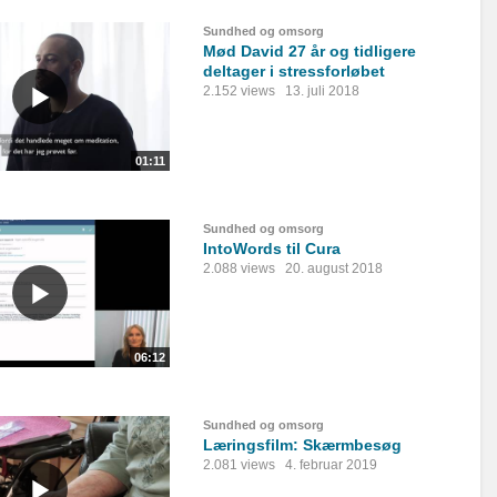
Sundhed og omsorg
Mød David 27 år og tidligere
deltager i stressforløbet
2.152 views
13. juli 2018
01:11
Sundhed og omsorg
IntoWords til Cura
2.088 views
20. august 2018
06:12
Sundhed og omsorg
Læringsfilm: Skærmbesøg
2.081 views
4. februar 2019