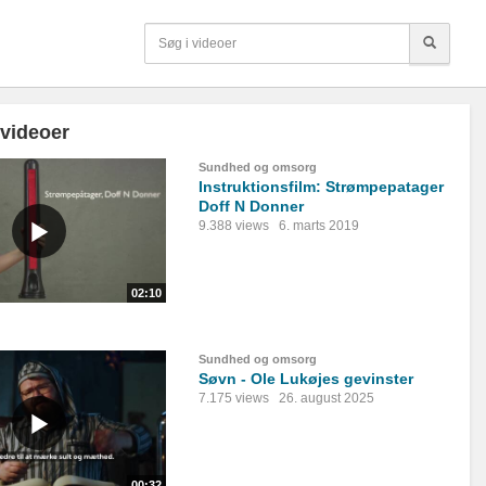
 videoer
Sundhed og omsorg
Instruktionsfilm: Strømpepatager
Doff N Donner
9.388 views
6. marts 2019
02:10
Sundhed og omsorg
Søvn - Ole Lukøjes gevinster
7.175 views
26. august 2025
00:32