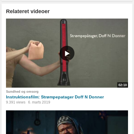
Relateret videoer
02:10
Sundhed og omsorg
Instruktionsfilm: Strømpepatager Doff N Donner
9.391 views
6. marts 2019