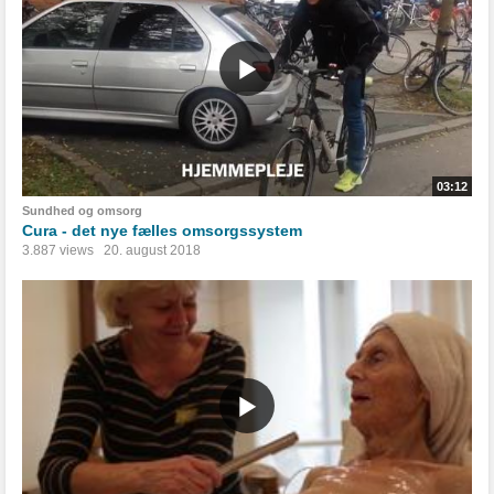
03:12
Sundhed og omsorg
Cura - det nye fælles omsorgssystem
3.887 views
20. august 2018