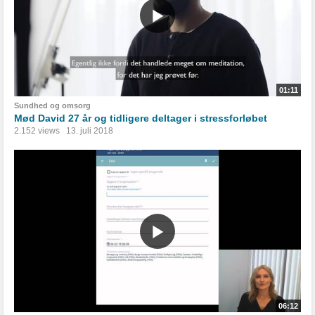
01:11
Sundhed og omsorg
Mød David 27 år og tidligere deltager i stressforløbet
2.152 views
13. juli 2018
06:12