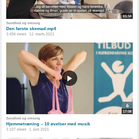
03:58
Sundhed og omsorg
Den første skemad.mp4
3.456 views
12. marts 2021
17:08
Sundhed og omsorg
Hjemmetræning – 10 øvelser med musik
3.107 views
1. juni 2021