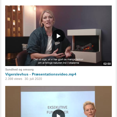
02:50
Sundhed og omsorg
Vigerslevhus - Præsentationsvideo.mp4
2.398 views
30. juli 2020