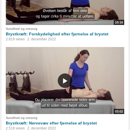
10:16
Sundhed og omsorg
Brystkræft: Forskydelighed efter fjernelse af brystet
2.819 views
2. december 2022
03:02
Sundhed og omsorg
Brystkræft: Nervevæv efter fjernelse af brystet
2.519 views
2. december 2022