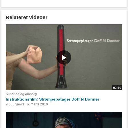
Relateret videoer
02:10
Sundhed og omsorg
Instruktionsfilm: Strømpepatager Doff N Donner
9.383 views
6. marts 2019