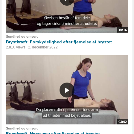
10:16
Sundhed og omsorg
Brystkræft: Forskydelighed efter fjernelse af brystet
2.816 views
2. december 2022
03:02
Sundhed og omsorg
Brystkræft: Nervevæv efter fjernelse af brystet