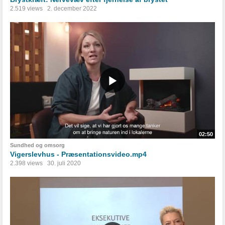
2.519 views
2. december 2022
02:50
Sundhed og omsorg
Vigerslevhus - Præsentationsvideo.mp4
2.398 views
30. juli 2020