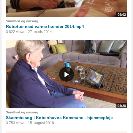
09:02
Sundhed og omsorg
Robotter med varme hænder 2014.mp4
3.822 views
27. marts 2014
04:28
Sundhed og omsorg
Skærmbesøg i Københavns Kommune - hjemmepleje
3.753 views
15. august 2018