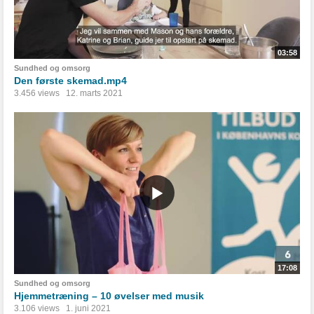
03:58
Sundhed og omsorg
Den første skemad.mp4
3.456 views
12. marts 2021
17:08
Sundhed og omsorg
Hjemmetræning – 10 øvelser med musik
3.106 views
1. juni 2021