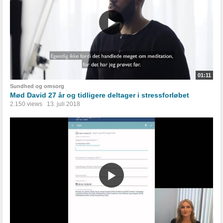
01:11
Sundhed og omsorg
Mød David 27 år og tidligere deltager i stressforløbet
2.150 views
13. juli 2018