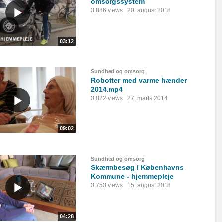
omsorgssystem
3.886 views
20. august 2018
03:12
Sundhed og omsorg
Robotter med varme hænder
2014.mp4
3.822 views
27. marts 2014
09:02
Sundhed og omsorg
Skærmbesøg i Københavns
Kommune - hjemmepleje
3.753 views
15. august 2018
04:28