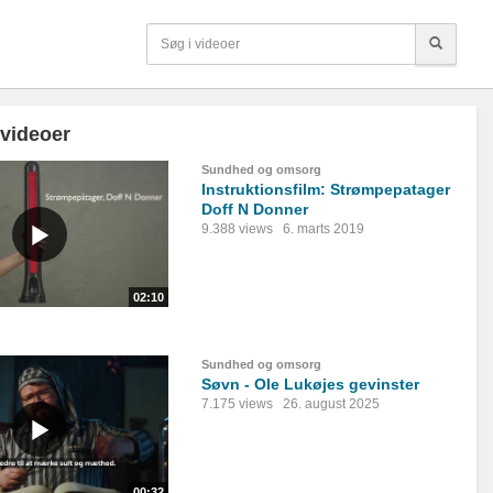
 videoer
Sundhed og omsorg
Instruktionsfilm: Strømpepatager
Doff N Donner
9.388 views
6. marts 2019
02:10
Sundhed og omsorg
Søvn - Ole Lukøjes gevinster
7.175 views
26. august 2025
00:32