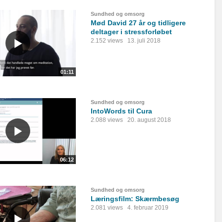
Sundhed og omsorg
Mød David 27 år og tidligere
deltager i stressforløbet
2.152 views
13. juli 2018
01:11
Sundhed og omsorg
IntoWords til Cura
2.088 views
20. august 2018
06:12
Sundhed og omsorg
Læringsfilm: Skærmbesøg
2.081 views
4. februar 2019