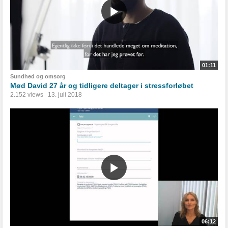
01:11
Sundhed og omsorg
Mød David 27 år og tidligere deltager i stressforløbet
2.152 views
13. juli 2018
06:12