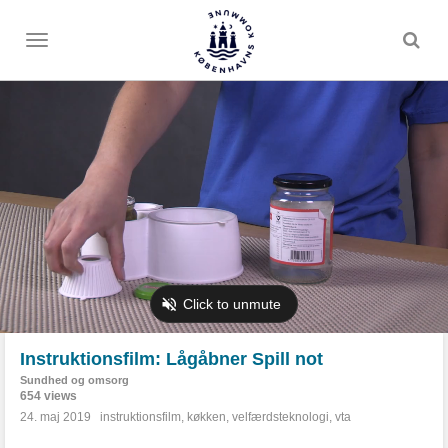
Toggle
menu
Instruktionsfilm: Lågåbner Spill not
Sundhed og omsorg
654 views
24. maj 2019
instruktionsfilm
,
køkken
,
velfærdsteknologi
,
vta