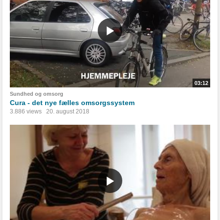
03:12
Sundhed og omsorg
Cura - det nye fælles omsorgssystem
3.886 views
20. august 2018