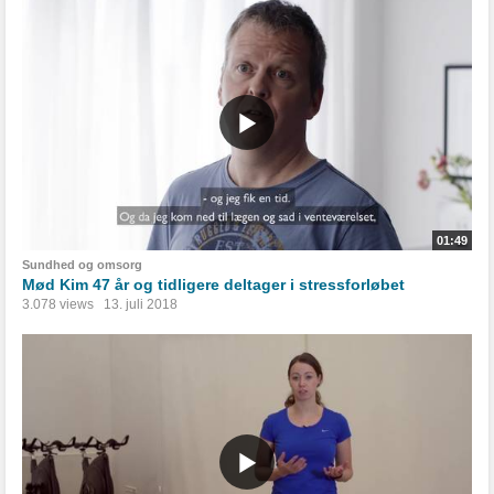
01:49
Sundhed og omsorg
Mød Kim 47 år og tidligere deltager i stressforløbet
3.078 views
13. juli 2018