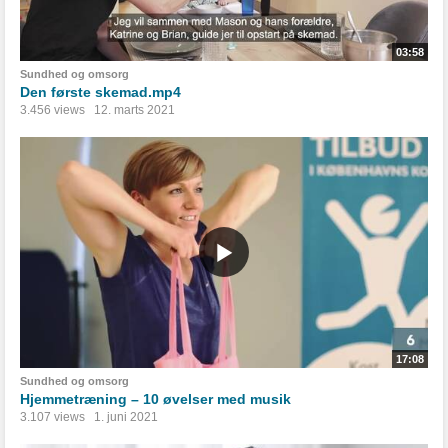
03:58
Sundhed og omsorg
Den første skemad.mp4
3.456 views
12. marts 2021
17:08
Sundhed og omsorg
Hjemmetræning – 10 øvelser med musik
3.107 views
1. juni 2021