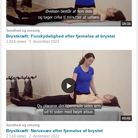
10:16
Sundhed og omsorg
Brystkræft: Forskydelighed efter fjernelse af brystet
2.818 views
2. december 2022
03:02
Sundhed og omsorg
Brystkræft: Nervevæv efter fjernelse af brystet
2.519 views
2. december 2022