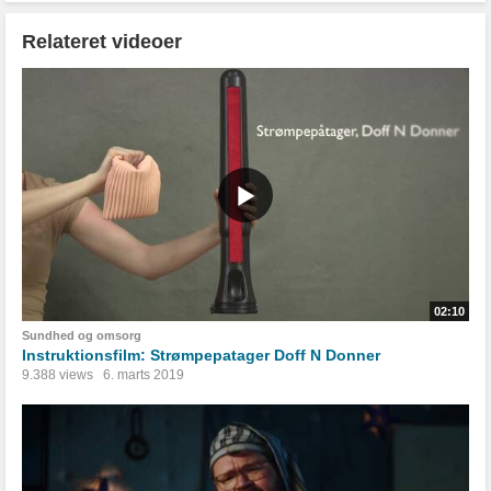
Relateret videoer
02:10
Sundhed og omsorg
Instruktionsfilm: Strømpepatager Doff N Donner
9.388 views
6. marts 2019