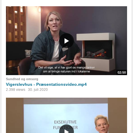
02:50
Sundhed og omsorg
Vigerslevhus - Præsentationsvideo.mp4
2.398 views
30. juli 2020