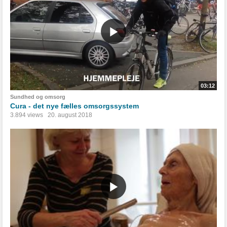
03:12
Sundhed og omsorg
Cura - det nye fælles omsorgssystem
3.894 views
20. august 2018