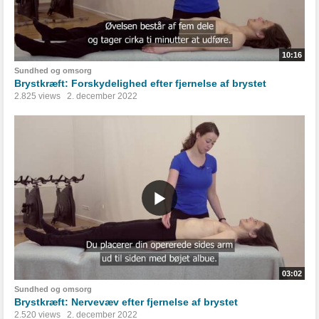
10:16
Sundhed og omsorg
Brystkræft: Forskydelighed efter fjernelse af brystet
2.825 views
2. december 2022
03:02
Sundhed og omsorg
Brystkræft: Nervevæv efter fjernelse af brystet
2.520 views
2. december 2022