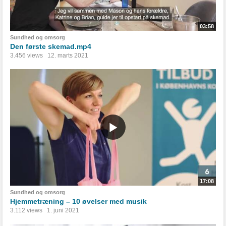
03:58
Sundhed og omsorg
Den første skemad.mp4
3.456 views
12. marts 2021
17:08
Sundhed og omsorg
Hjemmetræning – 10 øvelser med musik
3.112 views
1. juni 2021