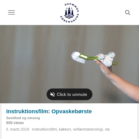
Toggle
menu
Instruktionsfilm: Opvaskebørste
Sundhed og omsorg
600 views
6. marts 2019
instruktionsfilm
,
køkken
,
velfærdsteknologi
,
vta