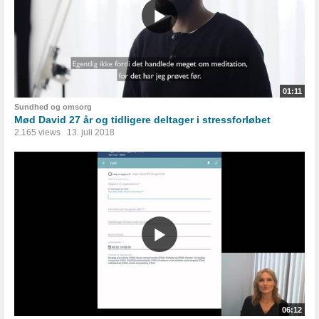
01:11
Sundhed og omsorg
Mød David 27 år og tidligere deltager i stressforløbet
2.165 views
13. juli 2018
06:12