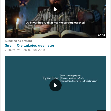
00:32
Sundhed og omsorg
Søvn - Ole Lukøjes gevinster
7.180 views
26. august 2025