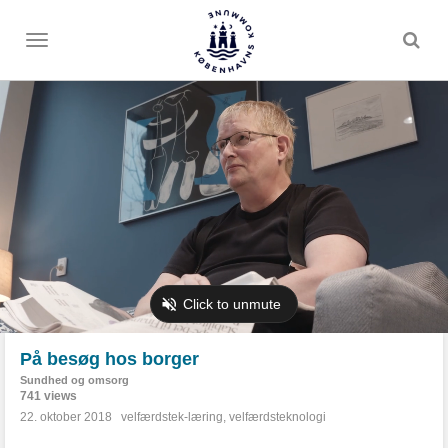
Toggle
menu
På besøg hos borger
Sundhed og omsorg
741 views
22. oktober 2018
velfærdstek-læring
,
velfærdsteknologi