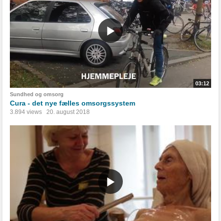
03:12
Sundhed og omsorg
Cura - det nye fælles omsorgssystem
3.894 views
20. august 2018