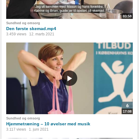
03:58
Sundhed og omsorg
Den første skemad.mp4
3.459 views
12. marts 2021
17:08
Sundhed og omsorg
Hjemmetræning – 10 øvelser med musik
3.117 views
1. juni 2021