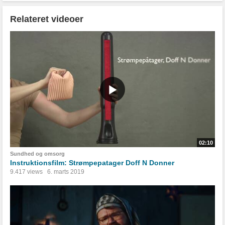
Relateret videoer
02:10
Sundhed og omsorg
Instruktionsfilm: Strømpepatager Doff N Donner
9.417 views
6. marts 2019