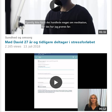
01:11
Sundhed og omsorg
Mød David 27 år og tidligere deltager i stressforløbet
2.165 views
13. juli 2018
06:12