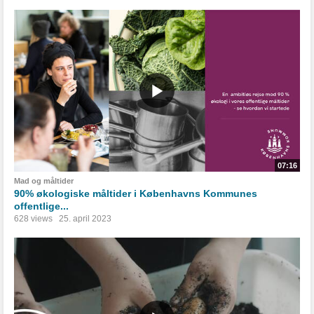
07:16
Mad og måltider
90% økologiske måltider i Københavns Kommunes
offentlige...
628 views
25. april 2023