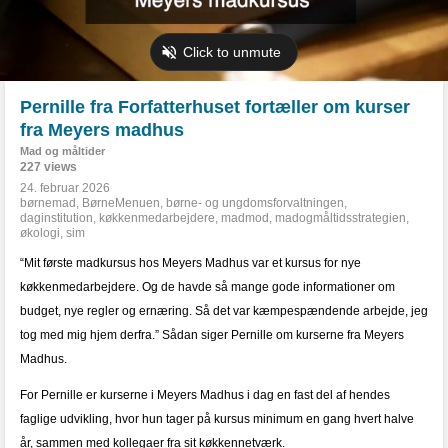
Pernille fra Forfatterhuset fortæller om kurser
fra Meyers madhus
Mad og måltider
227 views
24. februar 2026
børnemad
,
BørneMenuen
,
børne- og ungdomsforvaltningen
,
daginstitution
,
køkkenmedarbejdere
,
madmod
,
madogmåltidsstrategien
,
økologi
,
sim
“Mit første madkursus hos Meyers Madhus var et kursus for nye
køkkenmedarbejdere. Og de havde så mange gode informationer om
budget, nye regler og ernæring. Så det var kæmpespændende arbejde, jeg
tog med mig hjem derfra.” Sådan siger Pernille om kurserne fra Meyers
Madhus.
For Pernille er kurserne i Meyers Madhus i dag en fast del af hendes
faglige udvikling, hvor hun tager på kursus minimum en gang hvert halve
år, sammen med kollegaer fra sit køkkennetværk.