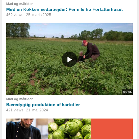
Mad og måltider
Mød en Køkkenmedarbejder: Pernille fra Forfatterhuset
462 views
25. marts 2025
06:04
Mad og måltider
Bæredygtig produktion af kartofler
421 views
21. maj 2024