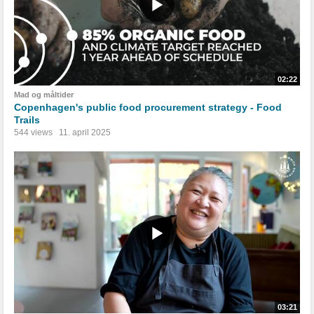
02:22
Mad og måltider
Copenhagen's public food procurement strategy - Food
Trails
544 views
11. april 2025
03:21