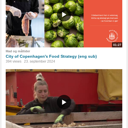
01:27
Mad og måltider
City of Copenhagen's Food Strategy (eng sub)
394 views
23. september 2024