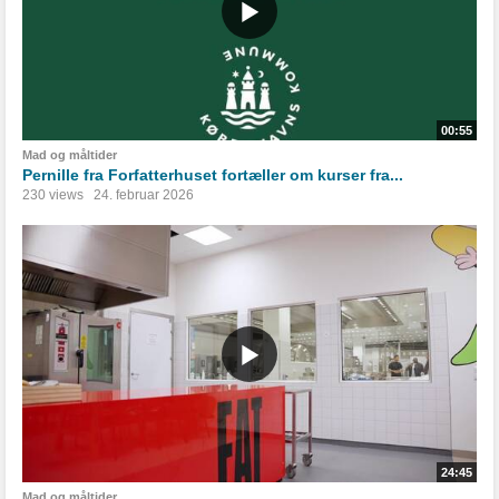
00:55
Mad og måltider
Pernille fra Forfatterhuset fortæller om kurser fra...
230 views
24. februar 2026
24:45
Mad og måltider