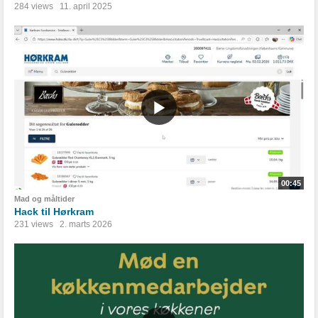
284 views
11. april 2025
00:45
Mad og måltider
Hack til Hørkram
231 views
2. marts 2026