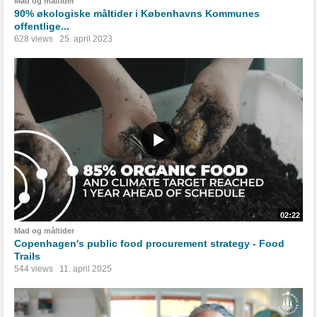
Mad og måltider
90% økologiske måltider i Københavns Kommunes
offentlige...
628 views
25. april 2023
02:22
Mad og måltider
Copenhagen's public food procurement strategy - Food
Trails
544 views
11. april 2025