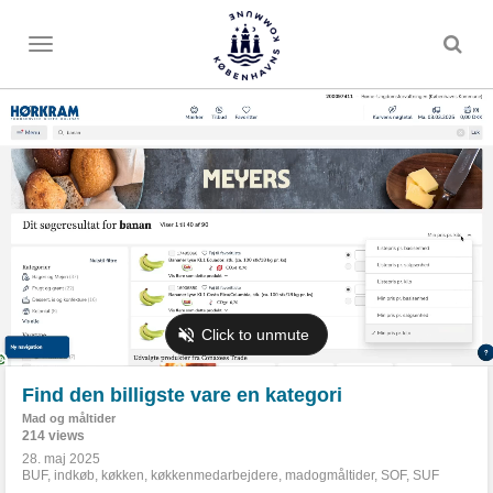
Toggle
menu
Find den billigste vare en kategori
Mad og måltider
214 views
28. maj 2025
BUF
,
indkøb
,
køkken
,
køkkenmedarbejdere
,
madogmåltider
,
SOF
,
SUF