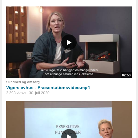
02:50
Sundhed og omsorg
Vigerslevhus - Præsentationsvideo.mp4
2.398 views
30. juli 2020