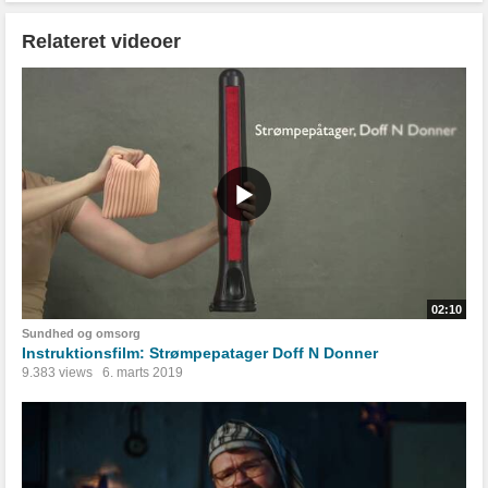
Relateret videoer
02:10
Sundhed og omsorg
Instruktionsfilm: Strømpepatager Doff N Donner
9.383 views
6. marts 2019