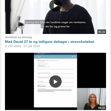
01:11
Sundhed og omsorg
Mød David 27 år og tidligere deltager i stressforløbet
2.150 views
13. juli 2018
06:12