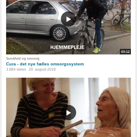
03:12
Sundhed og omsorg
Cura - det nye fælles omsorgssystem
3.884 views
20. august 2018