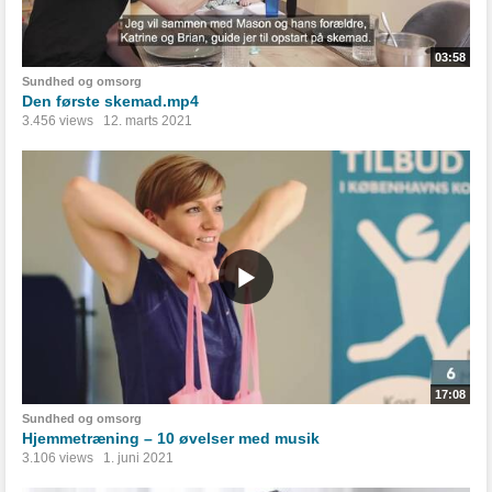
03:58
Sundhed og omsorg
Den første skemad.mp4
3.456 views
12. marts 2021
17:08
Sundhed og omsorg
Hjemmetræning – 10 øvelser med musik
3.106 views
1. juni 2021