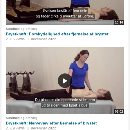
10:16
Sundhed og omsorg
Brystkræft: Forskydelighed efter fjernelse af brystet
2.816 views
2. december 2022
03:02
Sundhed og omsorg
Brystkræft: Nervevæv efter fjernelse af brystet
2.519 views
2. december 2022