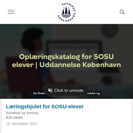
Toggle
menu
Læringshjulet for SOSU-elever
Sundhed og omsorg
635 views
18. december 2024