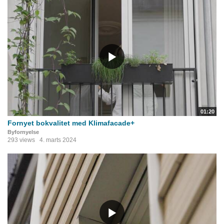
01:20
Fornyet bokvalitet med Klimafacade+
Byfornyelse
293 views
4. marts 2024