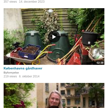
357 views
14. december 2023
02:38
Københavns gårdhaver
Byfornyelse
219 views
6. oktober 2014