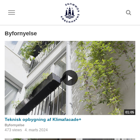
Toggle
menu
Byfornyelse
01:05
Teknisk opbygning af Klimafacade+
Byfornyelse
473 views
4. marts 2024