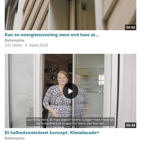
00:50
Kan en energirenovering mere end bare at...
Byfornyelse
247 views
4. marts 2024
05:49
Et helhedsorienteret koncept: Klimafacade+
Byfornyelse