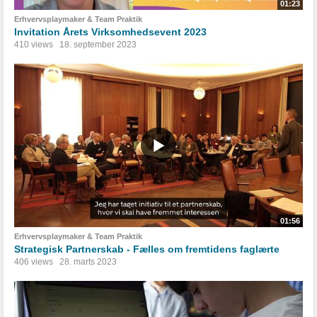
01:23
Erhvervsplaymaker & Team Praktik
Invitation Årets Virksomhedsevent 2023
410 views
18. september 2023
01:56
Erhvervsplaymaker & Team Praktik
Strategisk Partnerskab - Fælles om fremtidens faglærte
406 views
28. marts 2023