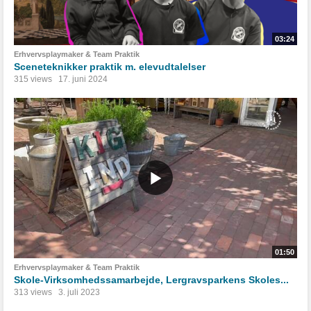
03:24
Erhvervsplaymaker & Team Praktik
Sceneteknikker praktik m. elevudtalelser
315 views
17. juni 2024
01:50
Erhvervsplaymaker & Team Praktik
Skole-Virksomhedssamarbejde, Lergravsparkens Skoles...
313 views
3. juli 2023