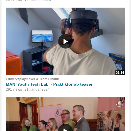
02:14
Erhvervsplaymaker & Team Praktik
MAN 'Youth Tech Lab' - Praktikforløb teaser
291 views
21. januar 2024