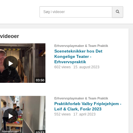
 videoer
Erhvervsplaymaker & Team Praktik
Sceneteknikker hos Det
Kongelige Teater -
Erhvervspraktik
602 views
15. august 2023
03:50
Erhvervsplaymaker & Team Praktik
Praktikforløb Valby Friplejehjem -
Leif & Clark, Forår 2023
552 views
17. april 2023
02:12