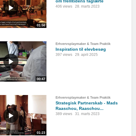
om fremtidens faglærte
406 views
28. marts 2023
01:56
Erhvervsplaymaker & Team Praktik
Inspiration til elevbesøg
397 views
29. april 2025
00:47
Erhvervsplaymaker & Team Praktik
Strategisk Partnerskab - Mads
Raaschou, Raaschou...
389 views
31. marts 2023
01:23