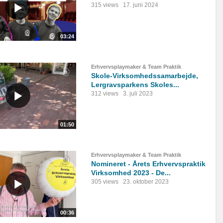
315 views
17. juni 2024
03:24
Erhvervsplaymaker & Team Praktik
Skole-Virksomhedssamarbejde,
Lergravsparkens Skoles...
312 views
3. juli 2023
01:50
Erhvervsplaymaker & Team Praktik
Nomineret - Årets Erhvervspraktik
Virksomhed 2023 - De...
305 views
23. oktober 2023
00:36