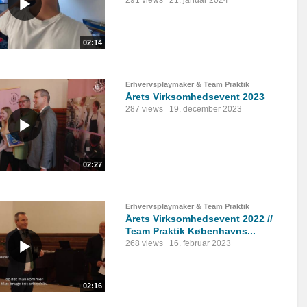
291 views
21. januar 2024
02:14
Erhvervsplaymaker & Team Praktik
Årets Virksomhedsevent 2023
287 views
19. december 2023
02:27
Erhvervsplaymaker & Team Praktik
Årets Virksomhedsevent 2022 //
Team Praktik Københavns...
268 views
16. februar 2023
02:16