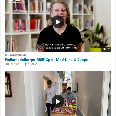
00:51
UU København
Rollemodelkorps RISE Cph - Mød Line & Jeppe
305 views
6. januar 2023