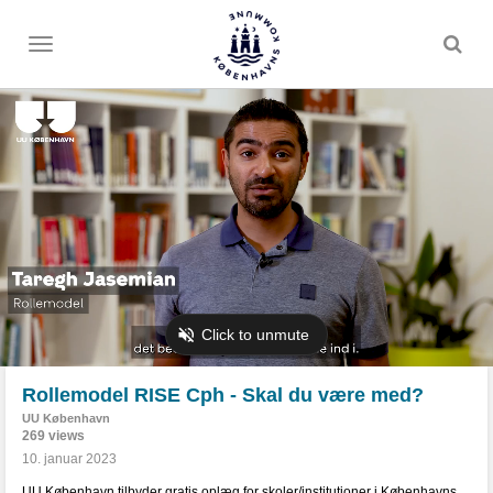
Toggle
menu
Rollemodel RISE Cph - Skal du være med?
UU København
269 views
10. januar 2023
UU København tilbyder gratis oplæg for skoler/institutioner i Københavns