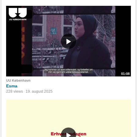
01:08
UU København
Esma
228 views
19. august 2025