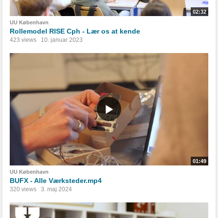
02:32
UU København
Rollemodel RISE Cph - Lær os at kende
423 views
10. januar 2023
01:49
UU København
BUFX - Alle Værksteder.mp4
320 views
3. maj 2024