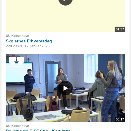
01:37
UU København
Skolernes Erhvervsdag
220 views
12. januar 2026
00:17
UU København
Rollemodel RISE Cph - Kort Intro