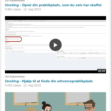
UU København
UnoUng - Opret din praktikplads, som du selv har skaffet
9.881 views
12. maj 2023
02:03
UU København
UnoUng - Hjælp til at finde din erhvervspraktikplads
4.052 views
12. maj 2023