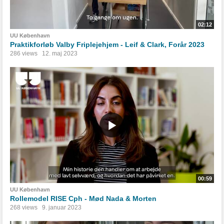
02:12
UU København
Praktikforløb Valby Friplejehjem - Leif & Clark, Forår 2023
286 views
12. maj 2023
00:59
UU København
Rollemodel RISE Cph - Mød Nada & Morten
268 views
9. januar 2023