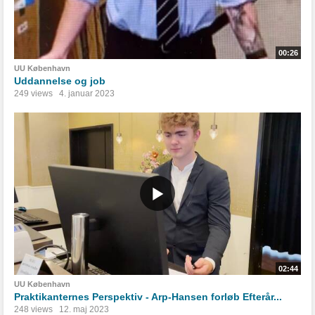
00:26
UU København
Uddannelse og job
249 views
4. januar 2023
02:44
UU København
Praktikanternes Perspektiv - Arp-Hansen forløb Efterår...
248 views
12. maj 2023