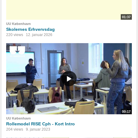
01:37
UU København
Skolernes Erhvervsdag
220 views
12. januar 2026
00:17
UU København
Rollemodel RISE Cph - Kort Intro
204 views
9. januar 2023