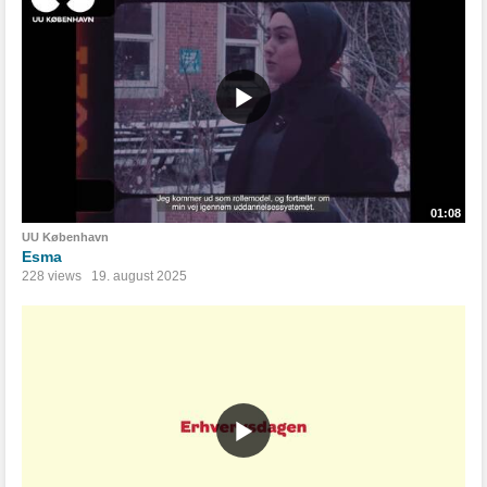
01:08
UU København
Esma
228 views
19. august 2025