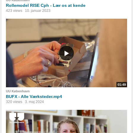
UU København
Rollemodel RISE Cph - Lær os at kende
423 views
10. januar 2023
01:49
UU København
BUFX - Alle Værksteder.mp4
320 views
3. maj 2024