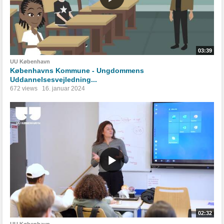
03:39
UU København
Københavns Kommune - Ungdommens
Uddannelsesvejledning...
672 views
16. januar 2024
02:32