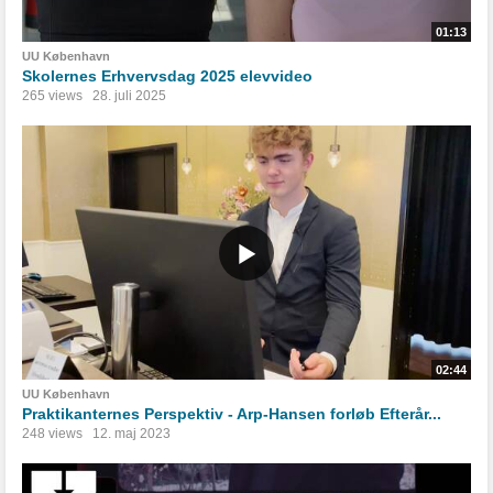
01:13
UU København
Skolernes Erhvervsdag 2025 elevvideo
265 views
28. juli 2025
02:44
UU København
Praktikanternes Perspektiv - Arp-Hansen forløb Efterår...
248 views
12. maj 2023