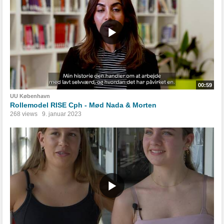
00:59
UU København
Rollemodel RISE Cph - Mød Nada & Morten
268 views
9. januar 2023