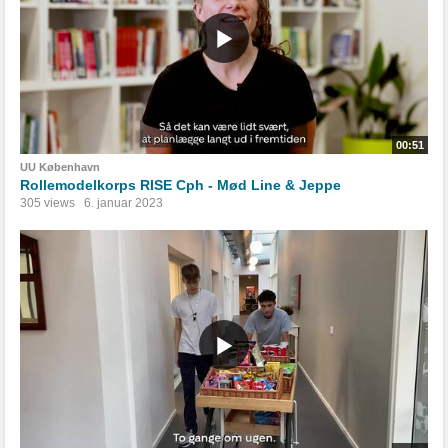
00:51
UU København
Rollemodelkorps RISE Cph - Mød Line & Jeppe
305 views
6. januar 2023