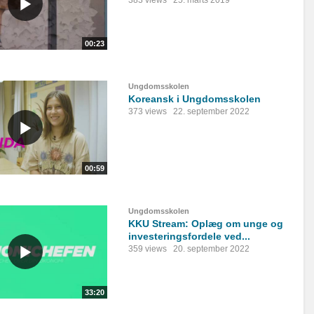
383 views
25. marts 2019
00:23
Ungdomsskolen
Koreansk i Ungdomsskolen
373 views
22. september 2022
00:59
Ungdomsskolen
KKU Stream: Oplæg om unge og
investeringsfordele ved...
359 views
20. september 2022
33:20