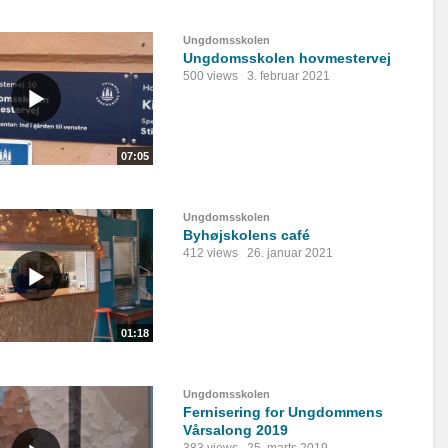
Ungdomsskolen
Ungdomsskolen hovmestervej
500 views
3. februar 2021
07:05
Ungdomsskolen
Byhøjskolens café
412 views
26. januar 2021
01:18
Ungdomsskolen
Fernisering for Ungdommens
Vårsalong 2019