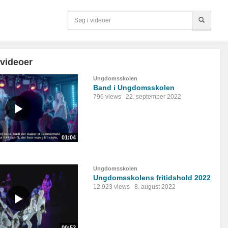
 videoer
Ungdomsskolen
Band i Ungdomsskolen
796 views
22. september 2022
01:04
Ungdomsskolen
Ungdomsskolens fritidshold 2022
12.923 views
8. august 2022
00:52