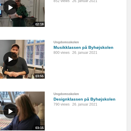
852 views
26. januar 2021
02:18
Ungdomsskolen
Musikklassen på Byhøjskolen
800 views
26. januar 2021
03:55
Ungdomsskolen
Designklassen på Byhøjskolen
790 views
26. januar 2021
03:15