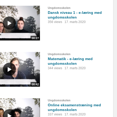
Ungdomsskolen
Dansk niveau 1 - e-læring med
ungdomsskolen
356 views
17. marts 2020
00:27
Ungdomsskolen
Matematik - e-læring med
ungdomsskolen
344 views
17. marts 2020
00:42
Ungdomsskolen
Online eksamenstræning med
ungdomsskolen
337 views
17. marts 2020