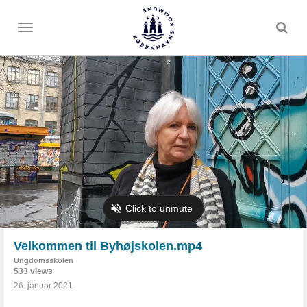
Toggle
menu
Velkommen til Byhøjskolen.mp4
Ungdomsskolen
533 views
26. januar 2021