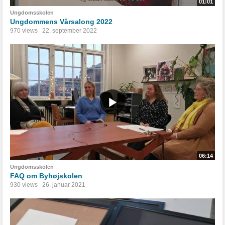
01:01
Ungdomsskolen
Ungdommens Vårsalong 2022
970 views
22. september 2022
06:14
Ungdomsskolen
FAQ om Byhøjskolen
930 views
26. januar 2021