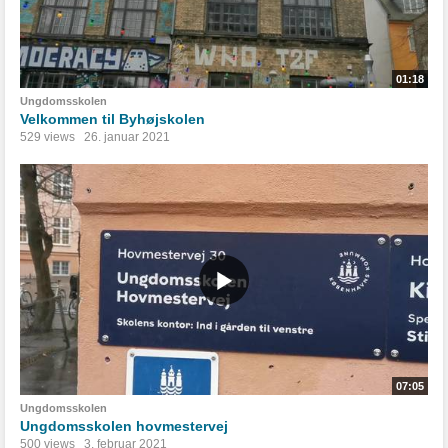
01:18
Ungdomsskolen
Velkommen til Byhøjskolen
529 views
26. januar 2021
07:05
Ungdomsskolen
Ungdomsskolen hovmestervej
500 views
3. februar 2021