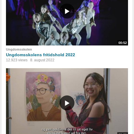
00:52
Ungdomsskolen
Ungdomsskolens fritidshold 2022
12.923 views
8. august 2022