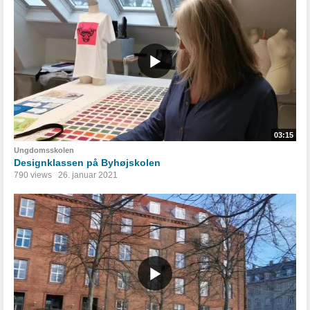
03:15
Ungdomsskolen
Designklassen på Byhøjskolen
790 views
26. januar 2021