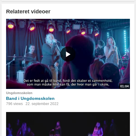
Relateret videoer
01:04
Ungdomsskolen
Band i Ungdomsskolen
796 views
22. september 2022