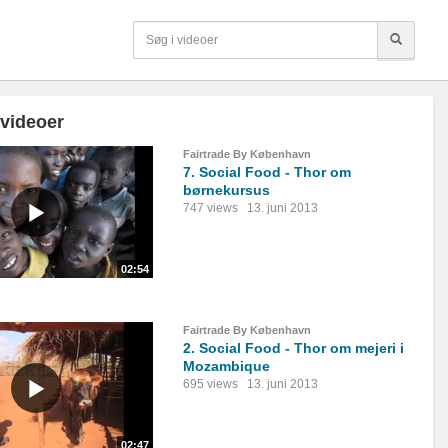
 videoer
Fairtrade By København
7. Social Food - Thor om
børnekursus
747 views
13. juni 2013
02:54
Fairtrade By København
2. Social Food - Thor om mejeri i
Mozambique
695 views
13. juni 2013
02:47