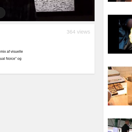
364 views
mix af visuelle
isual Noice” og