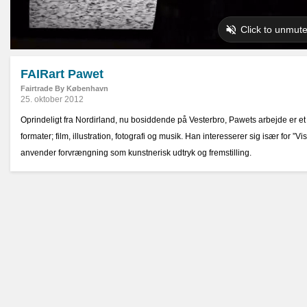
FAIRart Pawet
Fairtrade By København
25. oktober 2012
Oprindeligt fra Nordirland, nu bosiddende på Vesterbro, Pawets arbejde er et 
formater; film, illustration, fotografi og musik. Han interesserer sig især for ”V
anvender forvrængning som kunstnerisk udtryk og fremstilling.