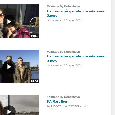
Fairtrade By København
Fairtrade på gadehøjde interview
2.mov
506 views
27. april 2013
01:52
Fairtrade By København
Fairtrade på gadehøjde interview
3.mov
477 views
27. april 2013
01:51
Fairtrade By København
FAIRart Iben
471 views
24. oktober 2012