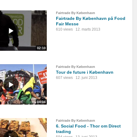
Fairtrade By København
Fairtrade By København på Food
Fair Messe
610 views
12. marts 2013
02:10
Fairtrade By København
Tour de future i København
607 views
12. juni 2013
04:04
Fairtrade By København
6. Social Food - Thor om Direct
trading
594 views
13. juni 2013