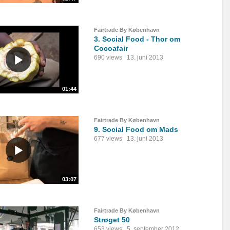
Fairtrade By København
3. Social Food - Thor om
Cocoafair
690 views
13. juni 2013
01:44
Fairtrade By København
9. Social Food om Mads
677 views
13. juni 2013
03:07
Fairtrade By København
Strøget 50
653 views
5. september 2012