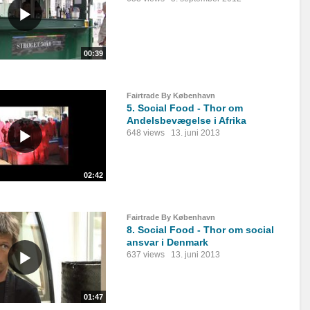
00:39
Fairtrade By København
5. Social Food - Thor om
Andelsbevægelse i Afrika
648 views
13. juni 2013
02:42
Fairtrade By København
8. Social Food - Thor om social
ansvar i Denmark
637 views
13. juni 2013
01:47