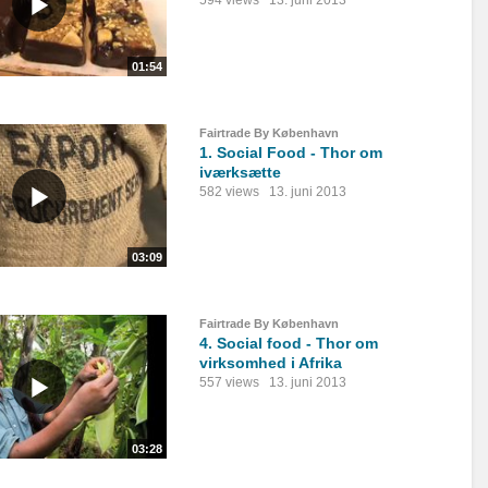
01:54
Fairtrade By København
1. Social Food - Thor om
iværksætte
582 views
13. juni 2013
03:09
Fairtrade By København
4. Social food - Thor om
virksomhed i Afrika
557 views
13. juni 2013
03:28