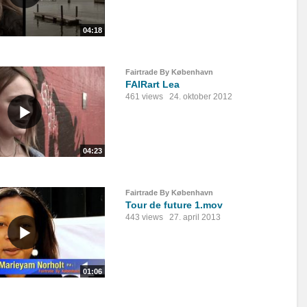
04:18
Fairtrade By København
FAIRart Lea
461 views
24. oktober 2012
04:23
Fairtrade By København
Tour de future 1.mov
443 views
27. april 2013
01:06