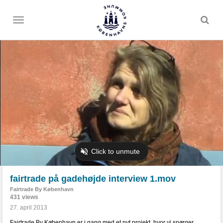
Toggle
menu
fairtrade på gadehøjde interview 1.mov
Fairtrade By København
431 views
27. april 2013
Fairtrade By København er i gang med et nyt projekt, hvor vi spørger