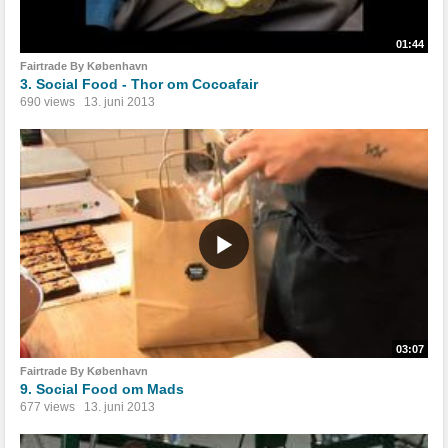
01:44
Fairtrade By København
3. Social Food - Thor om Cocoafair
690 views
13. juni 2013
03:07
Fairtrade By København
9. Social Food om Mads
677 views
13. juni 2013