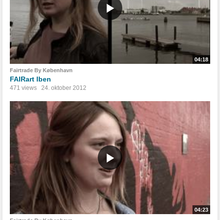
04:18
Fairtrade By København
FAIRart Iben
471 views
24. oktober 2012
04:23