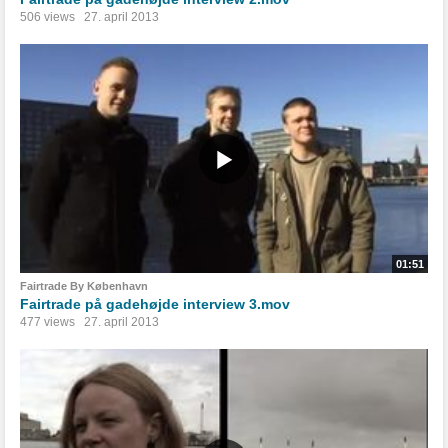
506 views
27. april 2013
01:51
Fairtrade By København
Fairtrade på gadehøjde interview 3.mov
477 views
27. april 2013