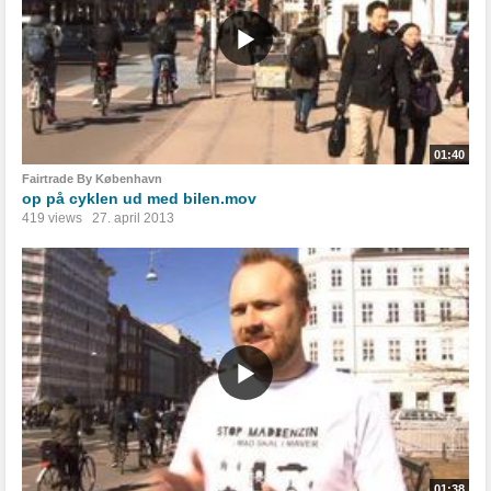
01:40
Fairtrade By København
op på cyklen ud med bilen.mov
419 views
27. april 2013
01:38