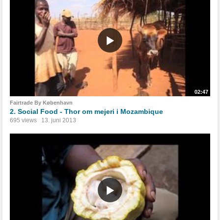
02:47
Fairtrade By København
2. Social Food - Thor om mejeri i Mozambique
695 views
13. juni 2013