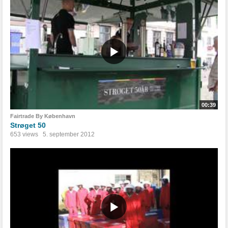
00:39
Fairtrade By København
Strøget 50
653 views
5. september 2012