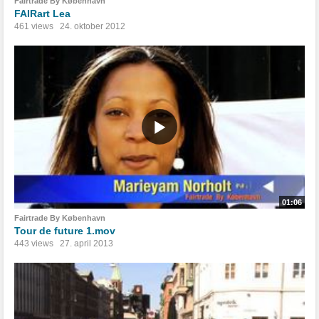
Fairtrade By København
FAIRart Lea
461 views
24. oktober 2012
01:06
Fairtrade By København
Tour de future 1.mov
443 views
27. april 2013