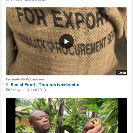
03:09
Fairtrade By København
1. Social Food - Thor om iværksætte
582 views
13. juni 2013