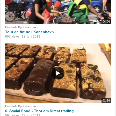
04:04
Fairtrade By København
Tour de future i København
607 views
12. juni 2013
01:54
Fairtrade By København
6. Social Food - Thor om Direct trading
594 views
13. juni 2013