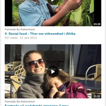
03:28
Fairtrade By København
4. Social food - Thor om virksomhed i Afrika
557 views
13. juni 2013
01:52
Fairtrade By København
Fairtrade på gadehøjde interview 2.mov