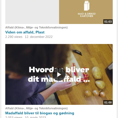
01:03
Affald (Klima-, Miljø- og Teknikforvaltningen)
Viden om affald, Plast
2.290 views
12. december 2022
01:00
Affald (Klima-, Miljø- og Teknikforvaltningen)
Madaffald bliver til biogas og gødning
2.053 views
10. marts 2023