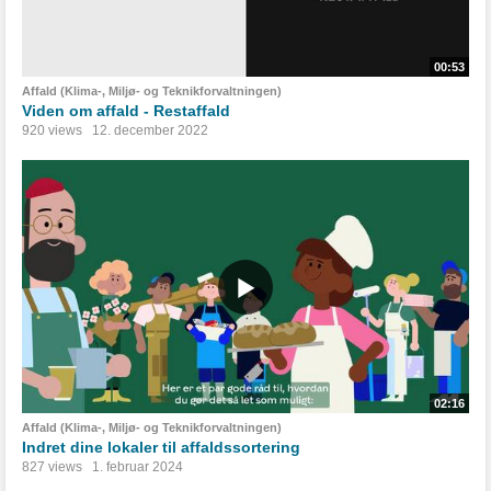
00:53
Affald (Klima-, Miljø- og Teknikforvaltningen)
Viden om affald - Restaffald
920 views
12. december 2022
02:16
Affald (Klima-, Miljø- og Teknikforvaltningen)
Indret dine lokaler til affaldssortering
827 views
1. februar 2024