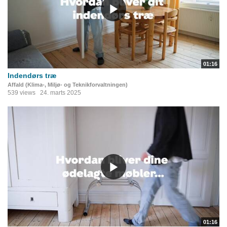
01:16
Indendørs træ
Affald (Klima-, Miljø- og Teknikforvaltningen)
539 views
24. marts 2025
01:16