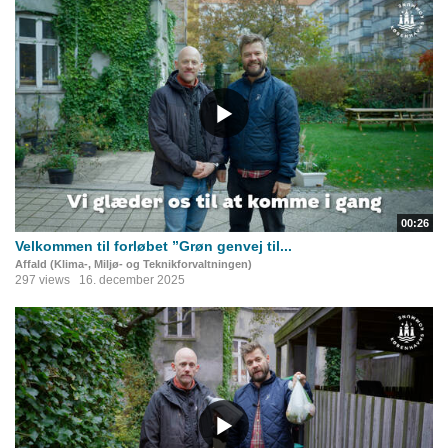
00:26
Velkommen til forløbet ”Grøn genvej til...
Affald (Klima-, Miljø- og Teknikforvaltningen)
297 views
16. december 2025