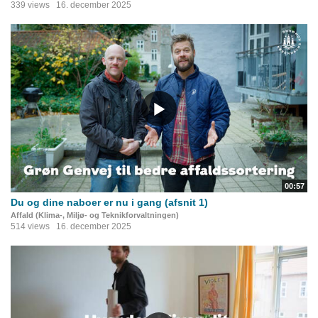
339 views
16. december 2025
00:57
Du og dine naboer er nu i gang (afsnit 1)
Affald (Klima-, Miljø- og Teknikforvaltningen)
514 views
16. december 2025