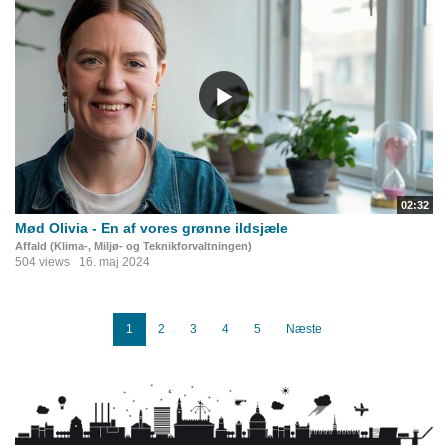
02:32
Mød Olivia - En af vores grønne ildsjæle
Affald (Klima-, Miljø- og Teknikforvaltningen)
504 views
16. maj 2024
1
2
3
4
5
Næste